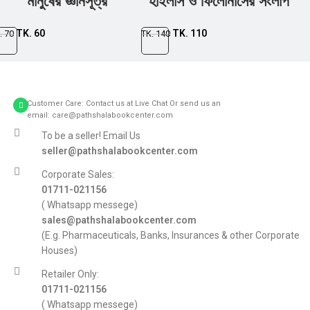
মানুষের জ্ঞানসূত্র
হাইলাস ও ফিলোনাসের সংলাপ
TK.
60
TK.
110
.
70
TK.
140
Customer Care: Contact us at Live Chat Or send us an
email: care@pathshalabookcenter.com
To be a seller! Email Us
seller@pathshalabookcenter.com
Corporate Sales:
01711-021156
( Whatsapp messege)
sales@pathshalabookcenter.com
(E.g. Pharmaceuticals, Banks, Insurances & other Corporate
Houses)
Retailer Only:
01711-021156
( Whatsapp messege)