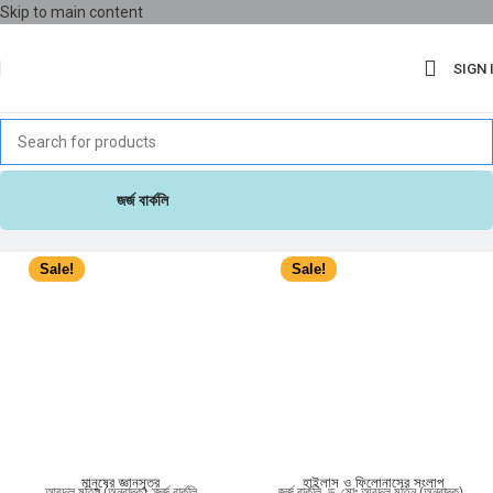
Skip to main content
SIGN 
জর্জ বার্কলি
Sale!
Sale!
মানুষের জ্ঞানসূত্র
হাইলাস ও ফিলোনাসের সংলাপ
আবদুল মতিন (অনুবাদক)
,
জর্জ বার্কলি
জর্জ বার্কলি
,
ড. মোঃ আবদুল মতিন (অনুবাদক)
,