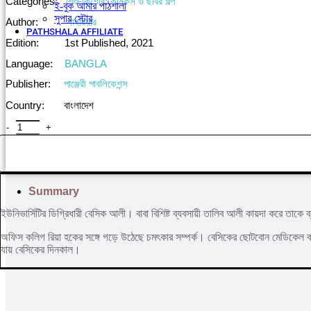
Categories:
শিশু-কিশোর: কমিকস ও ছবির গল্প
ই-বুক আমার পাঠশালা
220.
175.
সুপার ‍স্টোর
Author:
শাহরিয়ার
PATHSHALA AFFILIATE
Edition:
1st Published, 2021
Language:
BANGLA
Publisher:
পাঞ্জেরী পাবলিকেশন্স
Country:
বাংলাদেশ
বেসিক আলী-১৩ quantity
Summary
ইউনিভার্সিটির ডিগ্রিধারী বেসিক আলী। বাবা বিশিষ্ট ব্যবসায়ী তালিব আলী কায়দা করে তাকে 
অফিস কলিগ রিয়া হকের সঙ্গে গড়ে উঠেছে চমৎকার সম্পর্ক। বেসিকের ছােটবােন মেডিকেল কলে
যায় বেসিকের দিনকাল।