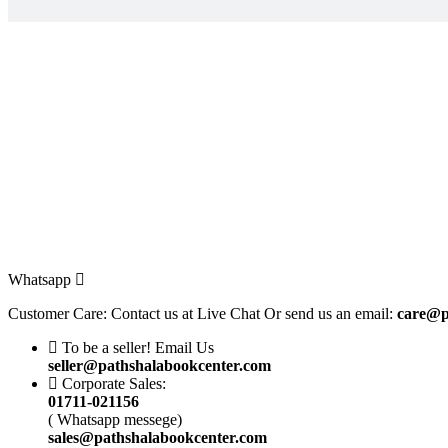
price
price
was:
is:
TK.
TK.
550.
380.
Whatsapp
Customer Care: Contact us at Live Chat Or send us an email:
care@p
To be a seller! Email Us
seller@pathshalabookcenter.com
Corporate Sales:
01711-021156
( Whatsapp messege)
sales@pathshalabookcenter.com