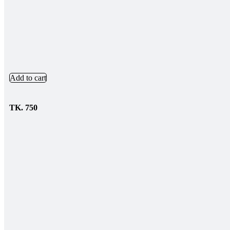
Add to cart
TK.
750