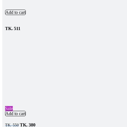
Add to cart
TK.
511
Sale
Add to cart
Original
Current
TK.
380
TK.
550