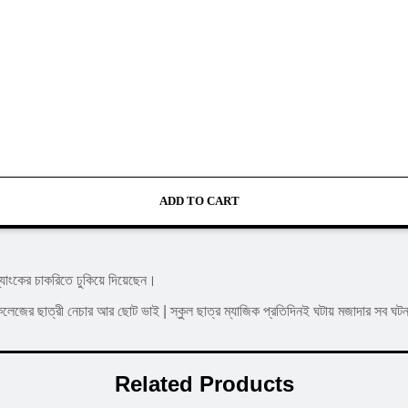
ADD TO CART
ব্যাংকের চাকরিতে ঢুকিয়ে দিয়েছেন।
জের ছাত্রী নেচার আর ছােট ভাই | স্কুল ছাত্র ম্যাজিক প্রতিদিনই ঘটায় মজাদার সব ঘটনা।
Related Products