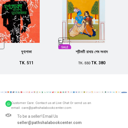
SALE
ঘুণপোকা
শ্রীমতী রাধার শেষ সংবাদ
TK.
511
TK.
380
TK.
550
Customer Care: Contact us at Live Chat Or send us an
email: care@pathshalabookcenter.com
To be a seller! Email Us
seller@pathshalabookcenter.com