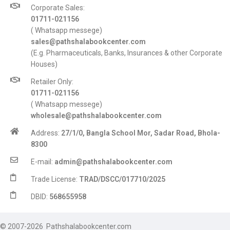
Corporate Sales:
01711-021156
( Whatsapp messege)
sales@pathshalabookcenter.com
(E.g. Pharmaceuticals, Banks, Insurances & other Corporate
Houses)
Retailer Only:
01711-021156
( Whatsapp messege)
wholesale@pathshalabookcenter.com
Address:
27/1/0, Bangla School Mor, Sadar Road, Bhola-
8300
E-mail:
admin@pathshalabookcenter.com
Trade License:
TRAD/DSCC/017710/2025
DBID:
568655958
© 2007-2026 Pathshalabookcenter.com