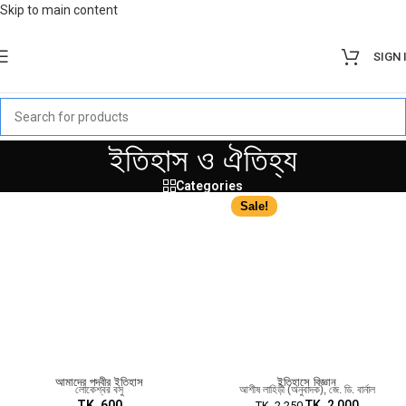
Skip to main content
SIGN 
ইতিহাস ও ঐতিহ্য
Categories
Sale!
আমাদের পদবীর ইতিহাস
ইতিহাসে বিজ্ঞান
লোকেশ্বর বসু
আশীষ লাহিড়ী (অনুবাদক)
,
জে. ডি. বার্নাল
TK.
600
TK.
2,000
TK.
2,250