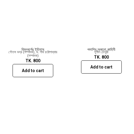
নিম্নবর্গের ইতিহাস
পলাশির অজানা কাহিনী
গৌতম ভদ্র (সম্পাদক)
,
ড. পার্থ চট্টোপাধ্যায়
সুশীল চৌধুরী
(সম্পাদক)
TK.
800
TK.
800
Add to cart
Add to cart