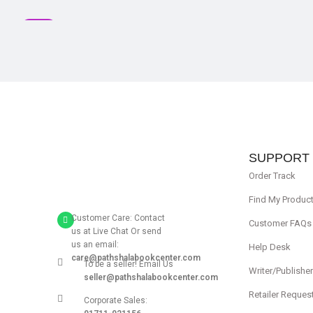
SALE
SUPPORT
Order Track
Find My Produc
Customer Care: Contact
Customer FAQs
us at Live Chat Or send
us an email:
Help Desk
care@pathshalabookcenter.com
To be a seller! Email Us
Writer/Publishe
seller@pathshalabookcenter.com
Retailer Reques
Corporate Sales: