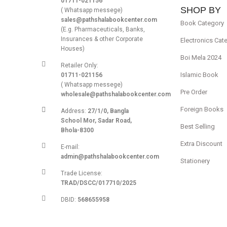
01711-021156
SHOP BY
( Whatsapp messege)
sales@pathshalabookcenter.com
Book Category
(E.g. Pharmaceuticals, Banks,
Insurances & other Corporate
Electronics Cat
Houses)
Boi Mela 2024
Retailer Only:
Islamic Book
01711-021156
( Whatsapp messege)
Pre Order
wholesale@pathshalabookcenter.com
Foreign Books
Address:
27/1/0, Bangla
School Mor, Sadar Road,
Best Selling
Bhola-8300
Extra Discount
E-mail:
admin@pathshalabookcenter.com
Stationery
Trade License:
TRAD/DSCC/017710/2025
DBID:
568655958