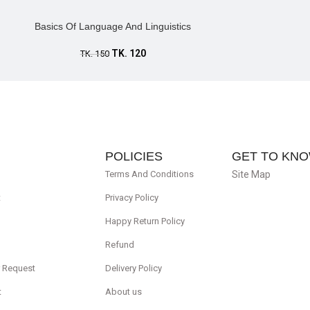
Basics Of Language And Linguistics
TK.
120
TK.
150
POLICIES
GET TO KNO
Terms And Conditions
Site Map
t
Privacy Policy
Happy Return Policy
Refund
r Request
Delivery Policy
t
About us