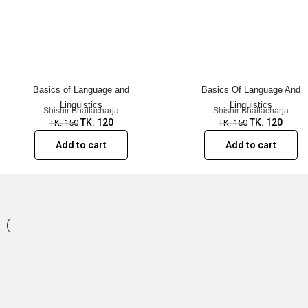
Basics of Language and
Basics Of Language And
Linguistics
Linguistics
Shishir Bhattacharja
Shishir Bhattacharja
TK.
120
TK.
120
TK.
150
TK.
150
Add to cart
Add to cart