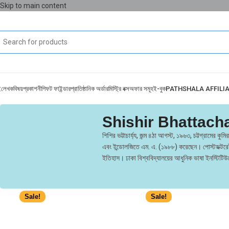
Skip to main content
ই
লেখক
বিষয়
প্রকাশনী
গিফট ফাইন্ডার
প্রাতিষ্ঠানিক অর্ডার
মিস্ট্রি বক্স
অফার সমূহ
ই-বুক
PATHSHALA AFFILI
Shishir Bhattach
শিশির ভট্টাচার্য্য, জন্ম ৪ঠা আগস্ট, ১৯৬৩, চট্টগ্রামের 
এবং ইন্ডোলজিতে এম. এ. (১৯৮৮) করেছেন। পোস্টডক্টরেট 
ইতিহাস। ঢাকা বিশ্ববিদ্যালয়ের আধুনিক ভাষা ইনস্টিটিউ
Sale!
Sale!