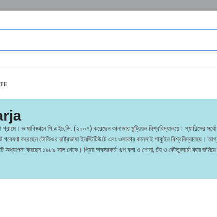
ATE
arja
কুমিরা গ্রামে। ভাষাবিজ্ঞানে পি.এইচ.ডি. (২০০৭) করেছেন কানাডার মন্ট্রিয়ল বিশ্ববিদ্যালয়ে। প্যারিসের স
গবেষণা করেছেন টোকিওর রাষ্ট্রভাষা ইনস্টিটিউটে এবং ওসাকার কানসাই গাকুইন বিশ্ববিদ্যালয়ে। আগ্রহ
টে অধ্যাপনা করছেন ১৯৮৯ সাল থেকে। প্রিয় অবসরকর্ম: গল্প বলা ও শোনা, চঁহ ও কৌতুকচর্চা করে জমিয়ে