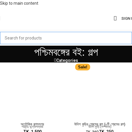
Skip to main content
SIGN 
পশ্চিমবঙ্গের বই: গল্প
Categories
Sale!
অলৌকিক গল্পসমগ্র
উনিশ কুড়ির প্রেমের গল্প (৮টি প্রেমের গল্প)
শরদিন্দু বন্দ্যোপাধ্যায়
উনিশ কুড়ি (সম্পাদক)
TK.
1,500
TK.
250
TK.
360