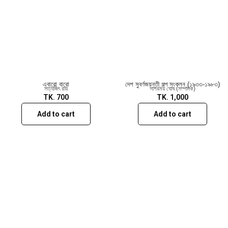
এবারো বারো
দেশ সুবর্ণজয়ন্তী গল্প সংকলন (১৯৩৩-১৯৮৩)
সত্যজিৎ রায়
সাগরময় ঘোষ (সম্পাদক)
TK.
700
TK.
1,000
Add to cart
Add to cart