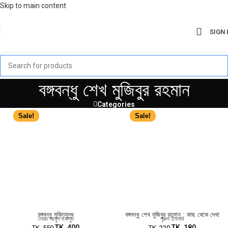
Skip to main content
SIGN 
বঙ্গবন্ধু শেখ মুজিবুর রহমান
Categories
Sale!
Sale!
বঙ্গবন্ধু মুক্তিযুদ্ধ
বঙ্গবন্ধু শেখ মুজিবুর রহমান : কাছ থেকে দেখা
সৈয়দ আবুল মকসুদ
নূরুল ইসলাম
TK.
400
TK.
180
TK.
550
TK.
220