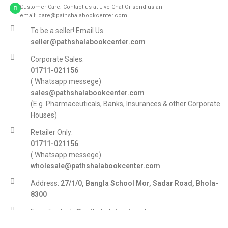
Customer Care: Contact us at Live Chat Or send us an
email: care@pathshalabookcenter.com
To be a seller! Email Us
seller@pathshalabookcenter.com
Corporate Sales:
01711-021156
( Whatsapp messege)
sales@pathshalabookcenter.com
(E.g. Pharmaceuticals, Banks, Insurances & other Corporate
Houses)
Retailer Only:
01711-021156
( Whatsapp messege)
wholesale@pathshalabookcenter.com
Address:
27/1/0, Bangla School Mor, Sadar Road, Bhola-
8300
E-mail:
admin@pathshalabookcenter.com