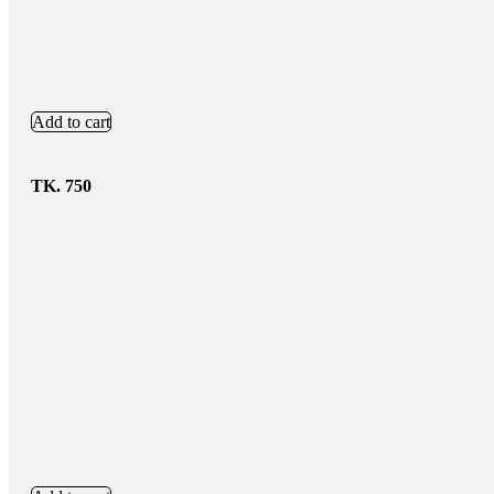
Add to cart
TK.
750