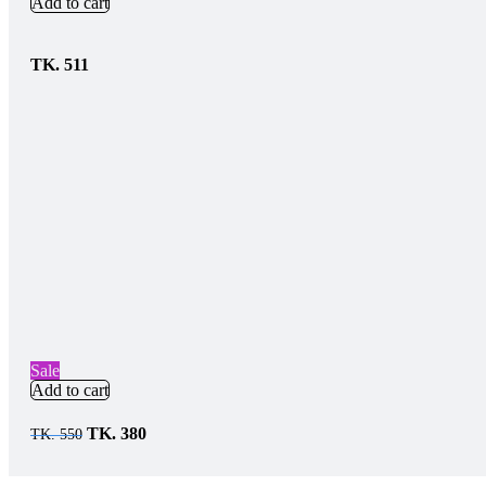
Add to cart
TK.
511
Sale
Add to cart
TK.
380
TK.
550