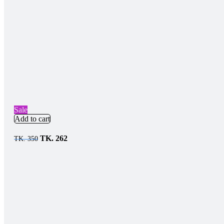
Sale
Add to cart
TK.
262
TK.
350