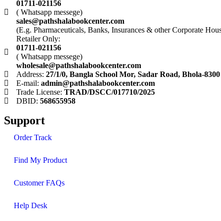
01711-021156
( Whatsapp messege)
sales@pathshalabookcenter.com
(E.g. Pharmaceuticals, Banks, Insurances & other Corporate Hou
Retailer Only:
01711-021156
( Whatsapp messege)
wholesale@pathshalabookcenter.com
Address:
27/1/0, Bangla School Mor, Sadar Road, Bhola-8300
E-mail:
admin@pathshalabookcenter.com
Trade License:
TRAD/DSCC/017710/2025
DBID:
568655958
Support
Order Track
Find My Product
Customer FAQs
Help Desk