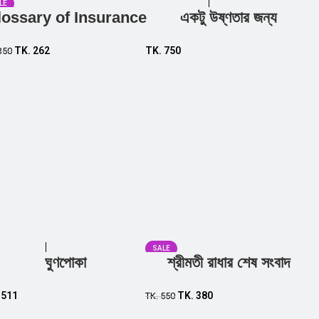
LE
lossary of Insurance
একটু উষ্ণতার জন্য
Add to cart
Add to cart
TK.
262
TK.
750
350
SALE
ঘুণপোকা
শ্রীমতী রাধার শেষ সংবাদ
Add to cart
Add to cart
.
511
TK.
380
TK.
550