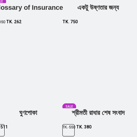
LE
lossary of Insurance
একটু উষ্ণতার জন্য
TK.
262
TK.
750
350
SALE
ঘুণপোকা
শ্রীমতী রাধার শেষ সংবাদ
.
511
TK.
380
TK.
550