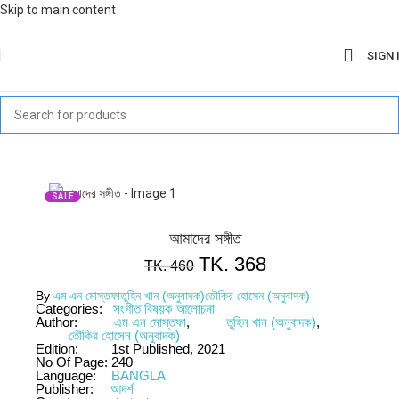
Skip to main content
SIGN 
SALE
আমাদের সঙ্গীত
TK.
368
TK.
460
By
এম এন মোস্তফা
তুহিন খান (অনুবাদক)
তৌকির হোসেন (অনুবাদক)
Categories:
সংগীত বিষয়ক আলোচনা
Author:
এম এন মোস্তফা
,
তুহিন খান (অনুবাদক)
,
তৌকির হোসেন (অনুবাদক)
Edition:
1st Published, 2021
No Of Page:
240
Language:
BANGLA
Publisher:
আদর্শ