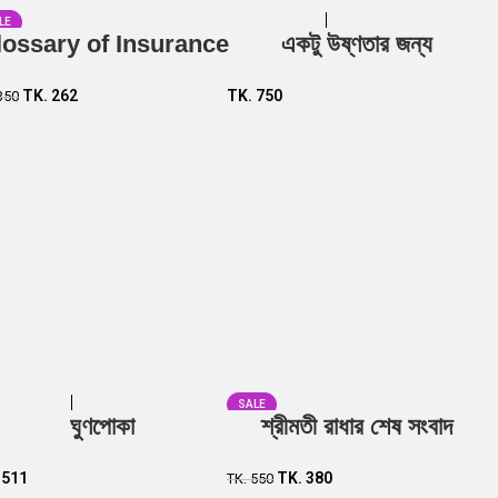
LE
lossary of Insurance
একটু উষ্ণতার জন্য
Add to cart
Add to cart
TK.
262
TK.
750
350
SALE
ঘুণপোকা
শ্রীমতী রাধার শেষ সংবাদ
Add to cart
Add to cart
.
511
TK.
380
TK.
550