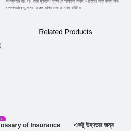
অপব্যবহার নয়; বরং ধর্মীয় মূল্যবোধ সৃষ্টিই যে আমাদের সমাজ ও রাষ্ট্রের জন্য কল্যাণকর-
চমৎকারভাবে তুলে ধরা হয়েছে আপন হৃদয় ও সমাজ বইটিতে।
Related Products
LE
lossary of Insurance
একটু উষ্ণতার জন্য
Add to cart