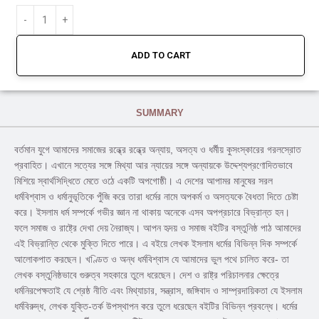
ADD TO CART
SUMMARY
বর্তমান যুগে আমাদের সমাজের রন্ধ্রে রন্ধ্রে অন্যায়, অসত্য ও ধর্মীয় কুসংস্কারের গরলস্রোত
প্রবাহিত। এখানে সত্যের সঙ্গে মিথ্যা আর ন্যায়ের সঙ্গে অন্যায়কে উদ্দেশ্যপ্রণোদিতভাবে
মিশিয়ে স্বার্থসিদ্ধিতে মেতে ওঠে একটি অপগোষ্ঠী। এ দেশের আপামর মানুষের সরল
ধর্মবিশ্বাস ও ধর্মানুভূতিকে পুঁজি করে তারা ধর্মের নামে অপকর্ম ও অসত্যকে বৈধতা দিতে চেষ্টা
করে। ইসলাম ধর্ম সম্পর্কে গভীর জ্ঞান না থাকায় অনেকে এসব অপপ্রচারে বিভ্রান্ত হন।
ফলে সমাজ ও রাষ্ট্রে দেখা দেয় নৈরাজ্য। আপন হৃদয় ও সমাজ বইটির বস্তুনিষ্ঠ পাঠ আমাদের
এই বিভ্রান্তি থেকে মুক্তি দিতে পারে। এ বইয়ে লেখক ইসলাম ধর্মের বিভিন্ন দিক সম্পর্কে
আলোকপাত করছেন। খণ্ডিত ও অন্ধ ধর্মবিশ্বাস যে আমাদের ভুল পথে চালিত করে- তা
লেখক বস্তুনিষ্ঠভাবে গুরুত্ব সহকারে তুলে ধরেছেন। দেশ ও রাষ্ট্র পরিচালনার ক্ষেত্রে
ধর্মনিরপেক্ষতাই যে শ্রেষ্ঠ নীতি এবং মিথ্যাচার, সন্ত্রাস, জঙ্গিবাদ ও সাম্প্রদায়িকতা যে ইসলাম
ধর্মবিরুদ্ধ, লেখক যুক্তি-তর্ক উপস্থাপন করে তুলে ধরেছেন বইটির বিভিন্ন প্রবন্ধে। ধর্মের