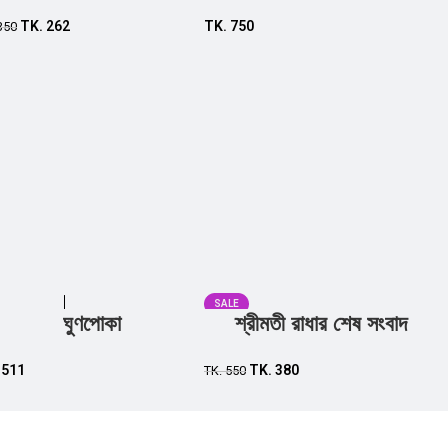
Add to cart
TK.
262
TK.
750
350
SALE
ঘুণপোকা
শ্রীমতী রাধার শেষ সংবাদ
Add to cart
Add to cart
.
511
TK.
380
TK.
550