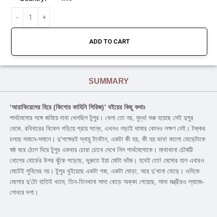
ADD TO CART
SUMMARY
‘আরাকিয়েলের হিরে (কিশোর কাহিনি সিরিজ)’ বইয়ের কিছু কথাঃ
পার্থমেসোর সঙ্গে জমিয়ে দাবা খেলছিল টুপুর। খেলা তো নয়, যুদ্ধ! শুরু হয়েছে সেই দুপুর
থেকে, রবিবারের বিকেল গড়িয়ে প্রায় সন্ধে, এখনও লড়াই থামার কোনও লক্ষণ নেই। টক্কর
চলছে সমানে-সমানে। দু’পক্ষেরই স্নায়ু টানটান, একটা কী হয়, কী হয় ভাব! কালো বোড়েটাকে
ষষ্ঠ ঘরে ঠেলে দিয়ে টুপুর একবার চোরা চোখে দেখে নিল পার্থমেসোকে। মাথাখানা চৌষট্টি
খোপের বোর্ডের উপর ঝুঁকে পড়েছে, ভুরুতে ইয়া মোটা ভাঁজ। হবেই তো! মেসোর হাল এবারও
মোটেই সুবিধের নয়। টুপুর খুইয়েছে একটা গজ, একটা ঘোড়া, আর দু’খানা বোড়ে। ওদিকে
মেসোর দু’টো হাতিই খতম, তিন-তিনখানা সাদা বোড়ে অক্কা পেয়েছে, সাদা মন্ত্রীরও ল্যাজে-
গোবরে দশা।