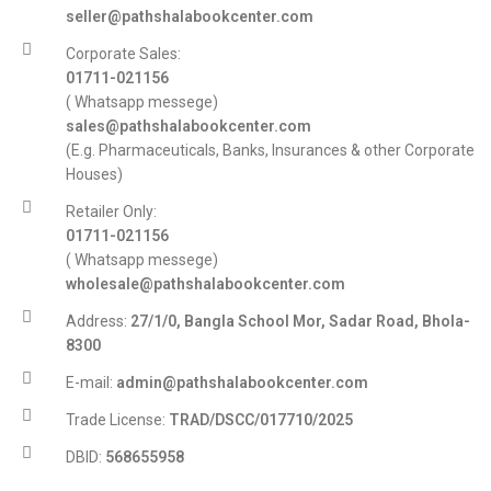
seller@pathshalabookcenter.com
Corporate Sales:
01711-021156
( Whatsapp messege)
sales@pathshalabookcenter.com
(E.g. Pharmaceuticals, Banks, Insurances & other Corporate
Houses)
Retailer Only:
01711-021156
( Whatsapp messege)
wholesale@pathshalabookcenter.com
Address:
27/1/0, Bangla School Mor, Sadar Road, Bhola-
8300
E-mail:
admin@pathshalabookcenter.com
Trade License:
TRAD/DSCC/017710/2025
DBID:
568655958