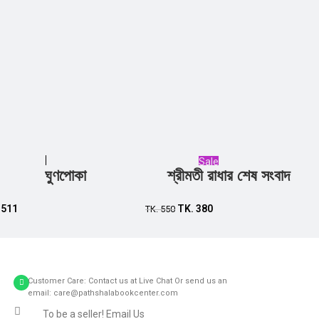
Sale
ঘুণপোকা
শ্রীমতী রাধার শেষ সংবাদ
Add to cart
Add to cart
.
511
TK.
380
TK.
550
Customer Care: Contact us at Live Chat Or send us an
email: care@pathshalabookcenter.com
To be a seller! Email Us