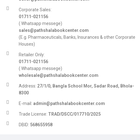
Corporate Sales:
01711-021156
( Whatsapp messege)
sales@pathshalabookcenter.com
(E.g. Pharmaceuticals, Banks, Insurances & other Corporate
Houses)
Retailer Only:
01711-021156
( Whatsapp messege)
wholesale@pathshalabookcenter.com
Address:
27/1/0, Bangla School Mor, Sadar Road, Bhola-
8300
E-mail:
admin@pathshalabookcenter.com
Trade License:
TRAD/DSCC/017710/2025
DBID:
568655958