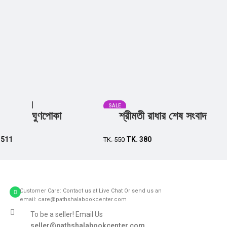
SALE
ঘুণপোকা
শ্রীমতী রাধার শেষ সংবাদ
Add to cart
Add to cart
.
511
TK.
380
TK.
550
Customer Care: Contact us at Live Chat Or send us an
email: care@pathshalabookcenter.com
To be a seller! Email Us
seller@pathshalabookcenter.com