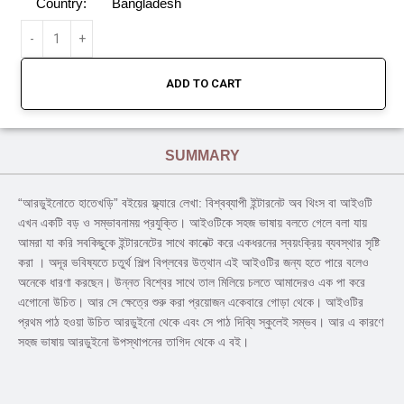
Country:
Bangladesh
ADD TO CART
SUMMARY
“আরডুইনােতে হাতেখড়ি” বইয়ের ফ্ল্যারে লেখা: বিশ্বব্যাপী ইন্টারনেট অব থিংস বা আইওটি
এখন একটি বড় ও সম্ভাবনাময় প্রযুক্তি। আইওটিকে সহজ ভাষায় বলতে গেলে বলা যায়
আমরা যা করি সবকিছুকে ইন্টারনেটের সাথে কানেক্ট করে একধরনের স্বয়ংক্রিয় ব্যবস্থার সৃষ্টি
করা । অদূর ভবিষ্যতে চতুর্থ শিল্প বিপ্লবের উত্থান এই আইওটির জন্য হতে পারে বলেও
অনেকে ধারণা করছেন। উন্নত বিশ্বের সাথে তাল মিলিয়ে চলতে আমাদেরও এক পা করে
এগােনাে উচিত। আর সে ক্ষেত্রে শুরু করা প্রয়ােজন একেবারে গােড়া থেকে। আইওটির
প্রথম পাঠ হওয়া উচিত আরডুইনাে থেকে এবং সে পাঠ দিব্যি স্কুলেই সম্ভব। আর এ কারণে
সহজ ভাষায় আরডুইনাে উপস্থাপনের তাগিদ থেকে এ বই।