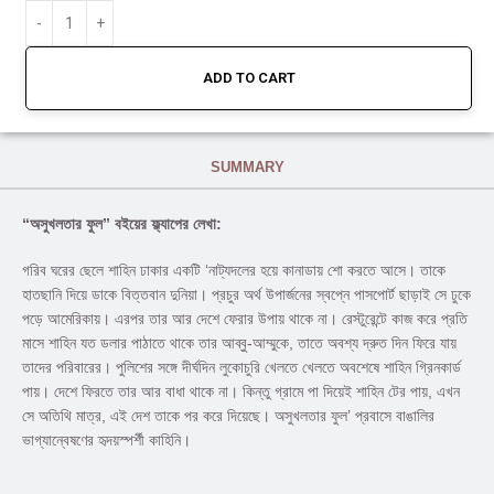
ADD TO CART
SUMMARY
“অসুখলতার ফুল” বইয়ের ফ্ল্যাপের লেখা:
গরিব ঘরের ছেলে শাহিন ঢাকার একটি ‘নাট্যদলের হয়ে কানাডায় শাে করতে আসে। তাকে
হাতছানি দিয়ে ডাকে বিত্তবান দুনিয়া। প্রচুর অর্থ উপার্জনের স্বপ্নে পাসপাের্ট ছাড়াই সে ঢুকে
পড়ে আমেরিকায়। এরপর তার আর দেশে ফেরার উপায় থাকে না। রেস্টুরেন্টে কাজ করে প্রতি
মাসে শাহিন যত ডলার পাঠাতে থাকে তার আব্বু-আম্মুকে, তাতে অবশ্য দ্রুত দিন ফিরে যায়
তাদের পরিবারের। পুলিশের সঙ্গে দীর্ঘদিন লুকোচুরি খেলতে খেলতে অবশেষে শাহিন গ্রিনকার্ড
পায়। দেশে ফিরতে তার আর বাধা থাকে না। কিন্তু গ্রামে পা দিয়েই শাহিন টের পায়, এখন
সে অতিথি মাত্র, এই দেশ তাকে পর করে দিয়েছে। অসুখলতার ফুল’ প্রবাসে বাঙালির
ভাগ্যান্বেষণের হৃদয়স্পর্শী কাহিনি।