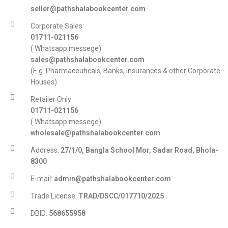
seller@pathshalabookcenter.com
Corporate Sales:
01711-021156
( Whatsapp messege)
sales@pathshalabookcenter.com
(E.g. Pharmaceuticals, Banks, Insurances & other Corporate
Houses)
Retailer Only:
01711-021156
( Whatsapp messege)
wholesale@pathshalabookcenter.com
Address:
27/1/0, Bangla School Mor, Sadar Road, Bhola-
8300
E-mail:
admin@pathshalabookcenter.com
Trade License:
TRAD/DSCC/017710/2025
DBID:
568655958