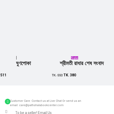
Sale
ঘুণপোকা
শ্রীমতী রাধার শেষ সংবাদ
Add to cart
Add to cart
.
511
TK.
380
TK.
550
Customer Care: Contact us at Live Chat Or send us an
email: care@pathshalabookcenter.com
To be a seller! Email Us