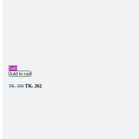
Sale
Add to cart
TK.
262
TK.
350