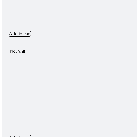
Add to cart
TK.
750