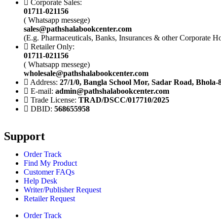
Corporate Sales:
01711-021156
( Whatsapp messege)
sales@pathshalabookcenter.com
(E.g. Pharmaceuticals, Banks, Insurances & other Corporate H
Retailer Only:
01711-021156
( Whatsapp messege)
wholesale@pathshalabookcenter.com
Address:
27/1/0, Bangla School Mor, Sadar Road, Bhola-
E-mail:
admin@pathshalabookcenter.com
Trade License:
TRAD/DSCC/017710/2025
DBID:
568655958
Support
Order Track
Find My Product
Customer FAQs
Help Desk
Writer/Publisher Request
Retailer Request
Order Track