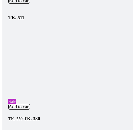
Add to cart
TK.
511
Sale
Add to cart
TK.
380
TK.
550