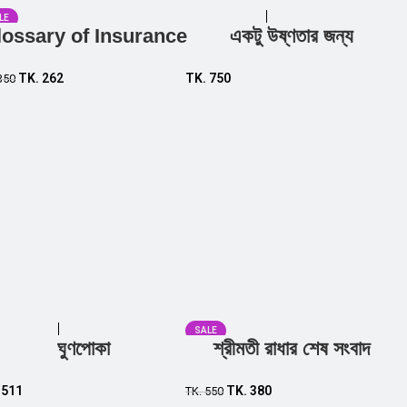
LE
lossary of Insurance
একটু উষ্ণতার জন্য
Add to cart
Add to cart
TK.
262
TK.
750
350
SALE
ঘুণপোকা
শ্রীমতী রাধার শেষ সংবাদ
Add to cart
Add to cart
.
511
TK.
380
TK.
550