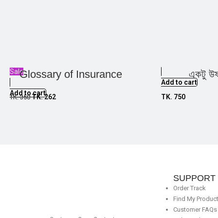
Sale
Glossary of Insurance
একটু উষ
Add to cart
Add to cart
TK.
262
TK.
750
TK.
350
SUPPORT
Order Track
Find My Produc
Customer FAQs