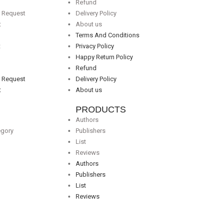
Refund
r Request
Delivery Policy
t
About us
Terms And Conditions
t
Privacy Policy
Happy Return Policy
Refund
r Request
Delivery Policy
t
About us
PRODUCTS
Authors
egory
Publishers
List
Reviews
Authors
Publishers
List
Reviews