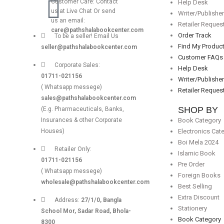
Customer Care: Contact
Help Desk
us at Live Chat Or send
Writer/Publishe
us an email:
Retailer Reques
care@pathshalabookcenter.com
Order Track
To be a seller! Email Us
Find My Produc
seller@pathshalabookcenter.com
Customer FAQs
Corporate Sales:
Help Desk
01711-021156
Writer/Publishe
( Whatsapp messege)
Retailer Reques
sales@pathshalabookcenter.com
SHOP BY
(E.g. Pharmaceuticals, Banks,
Book Category
Insurances & other Corporate
Electronics Cat
Houses)
Boi Mela 2024
Retailer Only:
Islamic Book
01711-021156
Pre Order
( Whatsapp messege)
Foreign Books
wholesale@pathshalabookcenter.com
Best Selling
Extra Discount
Address:
27/1/0, Bangla
Stationery
School Mor, Sadar Road, Bhola-
Book Category
8300