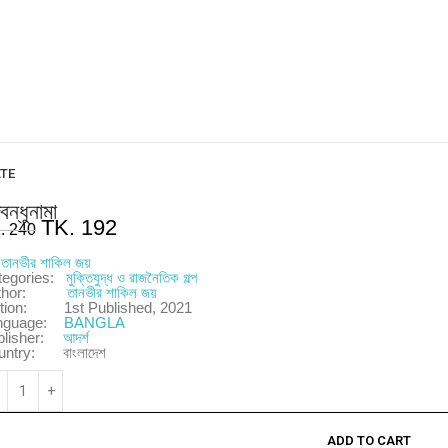
ATE
গবন্ধুনামা
TK.
192
.
240
y
তানভীর শাকিল জয়
tegories:
মুক্তিযুদ্ধ ও রাজনৈতিক গল্প
thor:
তানভীর শাকিল জয়
tion:
1st Published, 2021
nguage:
BANGLA
blisher:
আদর্শ
untry:
বাংলাদেশ
ADD TO CART