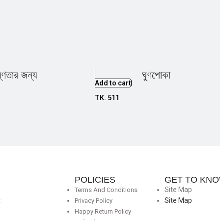
্ণতার জন্য
ঘুণপোকা
Add to cart
TK.
511
POLICIES
GET TO KNO
Site Map
Terms And Conditions
Site Map
t
Privacy Policy
Happy Return Policy