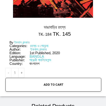
ভাঙাবাড়ির রহস্য
TK.
145
TK.
184
By
ইকবাল খন্দকার
Categories:
রহস্য ও গোয়েন্দা
Author:
ইকবাল খন্দকার
Edition:
1st Published, 2020
Language:
BANGLA
Publisher:
পাঞ্জেরী পাবলিকেশন্স
Country:
বাংলাদেশ
ADD TO CART