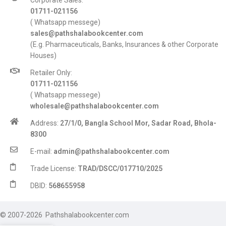
Corporate Sales:
01711-021156
( Whatsapp messege)
sales@pathshalabookcenter.com
(E.g. Pharmaceuticals, Banks, Insurances & other Corporate
Houses)
Retailer Only:
01711-021156
( Whatsapp messege)
wholesale@pathshalabookcenter.com
Address:
27/1/0, Bangla School Mor, Sadar Road, Bhola-
8300
E-mail:
admin@pathshalabookcenter.com
Trade License:
TRAD/DSCC/017710/2025
DBID:
568655958
© 2007-2026 Pathshalabookcenter.com