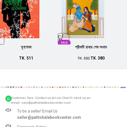
SALE
ঘুণপোকা
শ্রীমতী রাধার শেষ সংবাদ
TK.
511
TK.
380
TK.
550
Customer Care: Contact us at Live Chat Or send us an
email: care@pathshalabookcenter.com
To be a seller! Email Us
seller@pathshalabookcenter.com