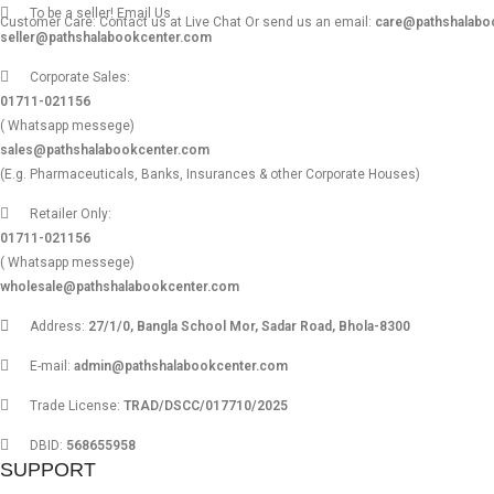
To be a seller! Email Us
Customer Care: Contact us at Live Chat Or send us an email:
care@pathshalabo
seller@pathshalabookcenter.com
Corporate Sales:
01711-021156
( Whatsapp messege)
sales@pathshalabookcenter.com
(E.g. Pharmaceuticals, Banks, Insurances & other Corporate Houses)
Retailer Only:
01711-021156
( Whatsapp messege)
wholesale@pathshalabookcenter.com
Address:
27/1/0, Bangla School Mor, Sadar Road, Bhola-8300
E-mail:
admin@pathshalabookcenter.com
Trade License:
TRAD/DSCC/017710/2025
DBID:
568655958
SUPPORT