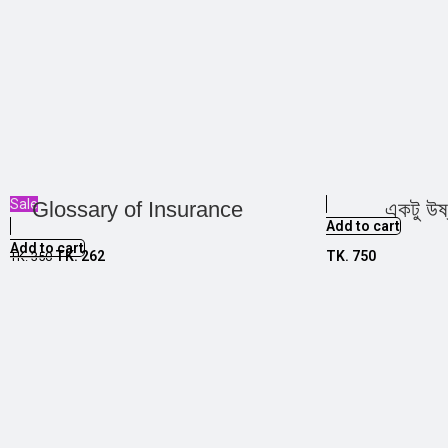
Sale
Glossary of Insurance
একটু উষ
Add to cart
Add to cart
TK.
262
TK.
750
TK.
350