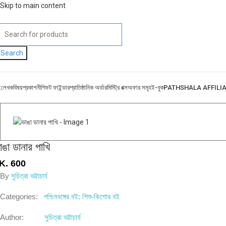
Skip to main content
Search
ই
লেখক
বিষয়
প্রকাশনী
গিফট ফাইন্ডার
প্রাতিষ্ঠানিক অর্ডার
মিস্ট্রি বক্স
অফার সমূহ
ই-বুক
PATHSHALA AFFILI
াঙা ডানার পাখি
K.
600
By
সুচিত্রা ভট্টাচার্য
Categories:
পশ্চিমবঙ্গের বই: শিশু-কিশোর বই
Author:
সুচিত্রা ভট্টাচার্য