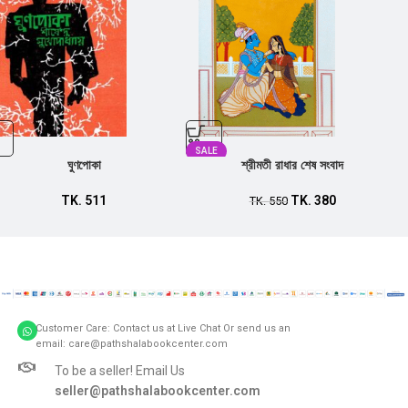
SALE
ঘুণপোকা
শ্রীমতী রাধার শেষ সংবাদ
TK.
511
TK.
380
TK.
550
Customer Care: Contact us at Live Chat Or send us an
email: care@pathshalabookcenter.com
To be a seller! Email Us
seller@pathshalabookcenter.com