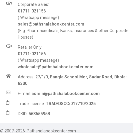
Corporate Sales:
01711-021156
( Whatsapp messege)
sales@pathshalabookcenter.com
(E.g. Pharmaceuticals, Banks, Insurances & other Corporate
Houses)
Retailer Only:
01711-021156
( Whatsapp messege)
wholesale@pathshalabookcenter.com
Address:
27/1/0, Bangla School Mor, Sadar Road, Bhola-
8300
E-mail:
admin@pathshalabookcenter.com
Trade License:
TRAD/DSCC/017710/2025
DBID:
568655958
© 2007-2026 Pathshalabookcenter.com