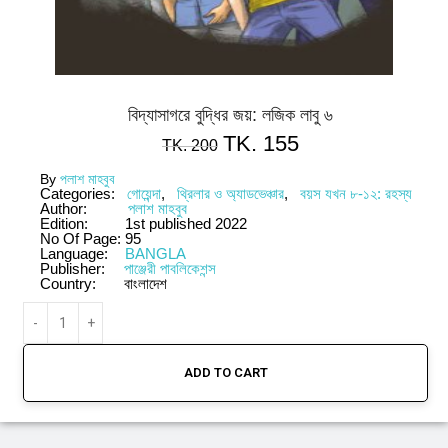
বিদ্যাসাগরে বুদ্ধির জয়: লজিক লাবু ৬
TK.
155
TK.
200
By
পলাশ মাহবুব
Categories:
গোয়েন্দা
,
থ্রিলার ও অ্যাডভেঞ্চার
,
বয়স যখন ৮-১২: রহস্য
Author:
পলাশ মাহবুব
Edition:
1st published 2022
No Of Page:
95
Language:
BANGLA
Publisher:
পাঞ্জেরী পাবলিকেশন্স
Country:
বাংলাদেশ
ADD TO CART