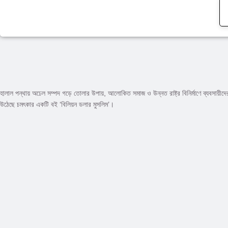
হালাল পন্থায় অঢেল সম্পদ গড়ে তোলার উপায়, আলোকিত সমাজ ও উন্নত রাষ্ট্র বিনির্মাণে ব্যবসায়
উঠেছে চমৎকার একটি বই ‘বিলিয়ন ডলার মুসলিম’।