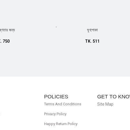
ষ্ণতার জন্য
ঘুণপোকা
Add to cart
K.
750
TK.
511
POLICIES
GET TO KNO
Terms And Conditions
Site Map
t
Privacy Policy
Happy Return Policy