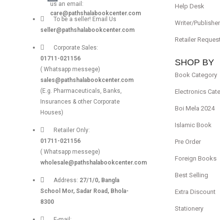
us an email:
Help Desk
care@pathshalabookcenter.com
To be a seller! Email Us
Writer/Publishe
seller@pathshalabookcenter.com
Retailer Reques
Corporate Sales:
01711-021156
SHOP BY
( Whatsapp messege)
Book Category
sales@pathshalabookcenter.com
(E.g. Pharmaceuticals, Banks,
Electronics Cat
Insurances & other Corporate
Boi Mela 2024
Houses)
Islamic Book
Retailer Only:
01711-021156
Pre Order
( Whatsapp messege)
Foreign Books
wholesale@pathshalabookcenter.com
Best Selling
Address:
27/1/0, Bangla
School Mor, Sadar Road, Bhola-
Extra Discount
8300
Stationery
E-mail: