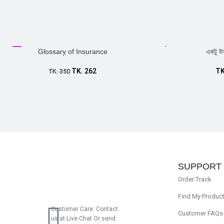
Sale
Glossary of Insurance
একটু উ
Add to cart
TK.
262
T
TK.
350
Add to cart
SUPPORT
Order Track
Find My Produc
Customer Care: Contact
Customer FAQs
us at Live Chat Or send