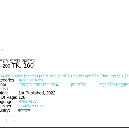
ATE
লিয়ন ডলার মুসলিম
TK.
160
.
200
y
আব্দুল্লাহ আমান (সম্পাদক)
খুরাম মালিক
মাসুদ শরীফ (অনুবাদক)
মুয়াফফিকা বিনতে আব্দুল্লাহ (স
tegories:
মুসলিম ব্যক্তিত্ব
thor:
আব্দুল্লাহ আমান (সম্পাদক)
,
খুরাম মালিক
,
মাসুদ শরীফ (অনুবাদ
্পাদক)
tion:
1st Published, 2022
 Of Page:
128
nguage:
BANGLA
blisher:
সমকালীন প্রকাশন
untry:
বাংলাদেশ