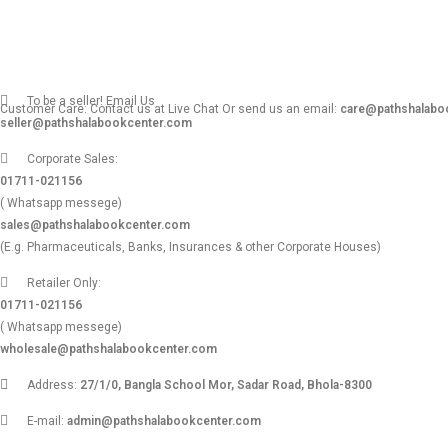
To be a seller! Email Us
Customer Care: Contact us at Live Chat Or send us an email:
care@pathshalabo
seller@pathshalabookcenter.com
Corporate Sales:
01711-021156
( Whatsapp messege)
sales@pathshalabookcenter.com
(E.g. Pharmaceuticals, Banks, Insurances & other Corporate Houses)
Retailer Only:
01711-021156
( Whatsapp messege)
wholesale@pathshalabookcenter.com
Address:
27/1/0, Bangla School Mor, Sadar Road, Bhola-8300
E-mail:
admin@pathshalabookcenter.com