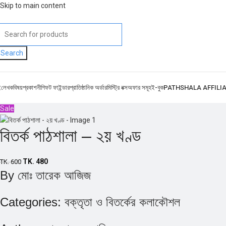
Skip to main content
Search
ই
লেখক
বিষয়
প্রকাশনী
গিফট ফাইন্ডার
প্রাতিষ্ঠানিক অর্ডার
মিস্ট্রি বক্স
অফার সমূহ
ই-বুক
PATHSHALA AFFILI
Sale
বিতর্ক পাঠশালা – ২য় খণ্ড
TK.
480
TK.
600
By
মোঃ তারেক আজিজ
Categories:
বক্তৃতা ও বিতর্কের কলাকৌশল