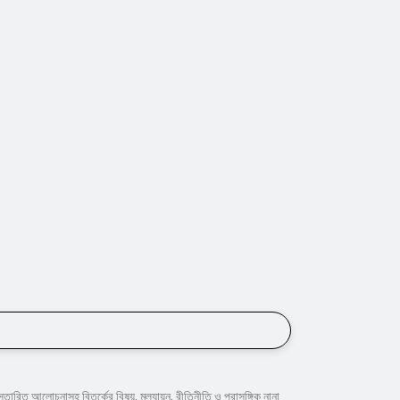
্তারিত আলোচনাসহ বিতর্কের বিষয়, মূল্যায়ন, রীতিনীতি ও প্রাসঙ্গিক নানা