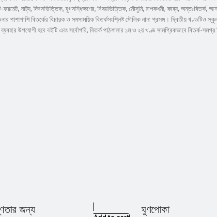
ক, টি-ফরমেট, নাট্য, দিবসভিত্তিক, যুগসন্ধিক্ষণের, বিষয়ভিত্তিক, মৌসুমি, রূপকধর্মী, কাব্য, অন্তঃবিতর্
পাশাপাশি বিতর্কের বিচারক ও সমসাময়িক বিতর্কসংশ্লিষ্ট মৌলিক নানা প্রসঙ্গ। দ্বিতীয় খণ্ডটিও স্কুল, মা
দের ব্যবহার উপযোগী হবে বইটি এবং সর্বোপরি, বিতর্ক পাঠশালার ১ম ও ২য় খণ্ড সামগ্রিকভাবে বিতর্ক-সমগ্
্ণতার জন্য
ঘুণপোকা