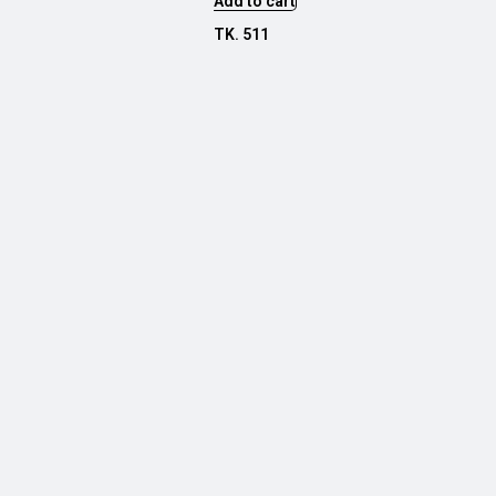
Add to cart
TK.
511