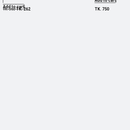
Add to cart
Add to cart
TK.
262
TK.
750
TK.
350