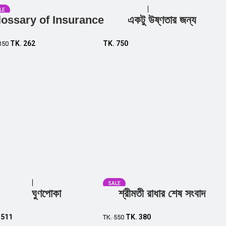
LE
lossary of Insurance
একটু উষ্ণতার জন্য
Add to cart
Add to cart
TK.
262
TK.
750
350
SALE
ঘুণপোকা
শ্রীমতী রাধার শেষ সংবাদ
Add to cart
Add to cart
.
511
TK.
380
TK.
550