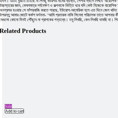
হদিস। এটাই বুঝতে চাইছে না পিনছু কারিগর নামের ব্যক্তি, পেশার স্থলে লিখবে ‘বায়োপিক অ্
উচ্চস্তরের জ্ঞান, কেবলমাত্র পর্যবেক্ষণ ও কল্পনাকে ভিত্তি ধরে যদি কেউ নিজেকে বায়োপি
অনগ্রসর হওয়ায় সে ফাঁপরবাজি করতে পারছে, ইউরোপ-আমেরিকা হলে এত দিনে জেল খাটত। দেশিদ
উপরন্তু আমার জোটে কর্কশ ভর্ৎসনা- ‘আমি প্রতারক নাকি সিনেমা পরিচালক তাতে আপনার কী,
যেগুলো কোনো দিনই পৌঁছুবে না প্রাপকের গন্তব্যে। তবু লিখছি, কেন লিখছি ভাবছি না। পিনছু 
Related Products
Sale
Add to cart