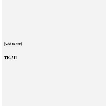
Add to cart
TK.
511