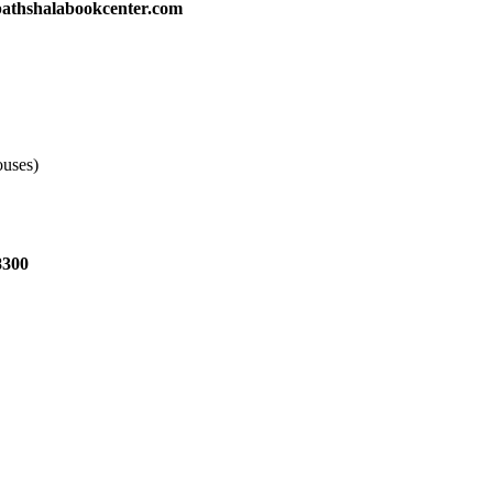
athshalabookcenter.com
ouses)
8300