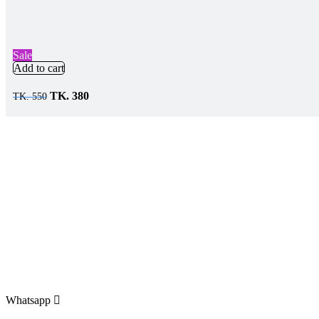
Sale
Add to cart
Original
Current
TK.
380
TK.
550
price
price
was:
is:
TK.
TK.
550.
380.
Whatsapp