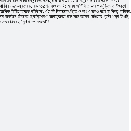
্ধে আভাস দিয়েছি; বিদেশে-পড়ুয়ারা বলে এটা ডেটা সায়েন্স আর মেশিন লার্নিংয়ের
ারিগর ভণ্ড-প্রতারক, বাংলাদেশের সংখ্যাগরিষ্ঠ মানুষ অশিক্ষিত আর প্রযুক্তিগত উৎকর্ষে
োপিক নির্মিত হয়েছে বলিউডে; এটা কি সিনেমাসংশ্লিষ্ট পেশা! এসবেও দমে না পিনছু কারিগর,
 থাকাটাই জীবনের অ্যাম্বিশন?’ ভারাক্রান্ত মনে তাই জনৈক সঞ্চিতার প্রতি পত্র লিখছি,
উত্তর দিন হে ‘সুপরিচিত সঞ্চিতা’!