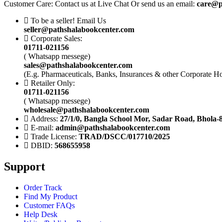
Customer Care: Contact us at Live Chat Or send us an email:
care@p
To be a seller! Email Us
seller@pathshalabookcenter.com
Corporate Sales:
01711-021156
( Whatsapp messege)
sales@pathshalabookcenter.com
(E.g. Pharmaceuticals, Banks, Insurances & other Corporate H
Retailer Only:
01711-021156
( Whatsapp messege)
wholesale@pathshalabookcenter.com
Address:
27/1/0, Bangla School Mor, Sadar Road, Bhola-
E-mail:
admin@pathshalabookcenter.com
Trade License:
TRAD/DSCC/017710/2025
DBID:
568655958
Support
Order Track
Find My Product
Customer FAQs
Help Desk