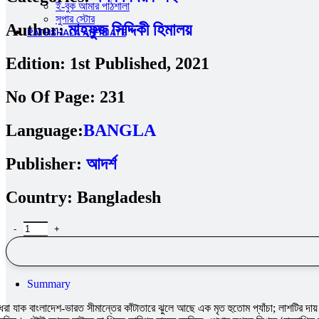
ই-বুক আমার পাঠশালা
সুপার ‍স্টোর
Author:
মাহফুজ সিদ্দিকী হিমালয়
PATHSHALA AFFILIATE
Edition:
1st Published, 2021
No Of Page:
231
Language:
BANGLA
Publisher:
আদর্শ
Country:
Bangladesh
চিন্তা এক্সপ্রেস quantity
Summary
ধরা যাক বাংলাদেশ-ভারত সীমান্তের কাঁটাতারে ঝুলে আছে এক মৃত হুতোম প্যাঁচা; লাশটির দায়