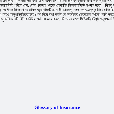
যানালিস্ট’। পরিতাপের বিষয় হলো অদ্যাবধি ৭০-৮০ জন ব্যক্তিকে বায়োপিক অ্যানালিস্ট সম্বন
ক অ্যানালিস্ট পরিচয় দেয়, সেটা একজন ওষুধের দোকানির নিউরোলজিস্ট হওয়ার মতো। পিনছু ক
ের জিজ্ঞাসা বায়োপিক অ্যানালিস্ট মানে কী আসলে; সঞ্জয় দত্ত-মহেন্দ্র সিং ধোনির বায়
 কারও অনুপস্থিতিতে তার পেশা নিয়ে কথা বলাটা যে অরুচিকর ভেবেছেন কখনো, নাকি ননসেন্স
কারিগর যদি হিউমারাইটার শব্দটা ব্যবহার করত, কী ভাষ্য হতো মিডিওক্রিটিপুষ্ট মানুষদের? 
Glossary of Insurance