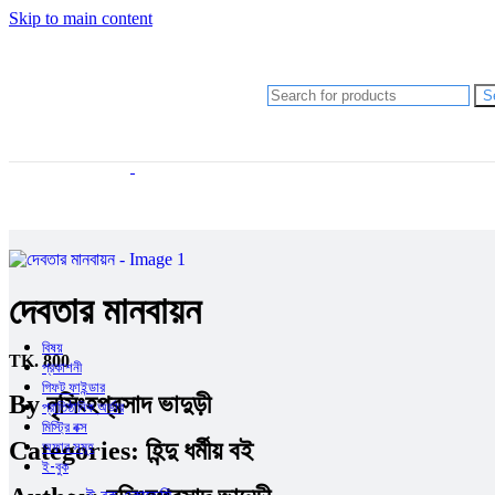
Anupam Debashis Roy
Skip to main content
মানজুর ছফা (সম্পাদক)
রাতুল খান
চমক হাসান
Shishir Bhattacharja
S
আব্দুল হাই মুহাম্মদ সাইফুল্লাহ
আলী আবদুল্লাহ
আহমদ ছফা
হুমায়ূন আহমেদ
Gazi Yar Mohammed
M Murshed Haidar
Anupam Debashis Roy
মানজুর ছফা (সম্পাদক)
রাতুল খান
চমক হাসান
দেবতার মানবায়ন
Shishir Bhattacharja
বিষয়
TK.
800
প্রকাশনী
গিফট ফাইন্ডার
By
নৃসিংহপ্রসাদ ভাদুড়ী
প্রাতিষ্ঠানিক অর্ডার
মিস্ট্রি বক্স
Categories:
হিন্দু ধর্মীয় বই
অফার সমূহ
ই-বুক