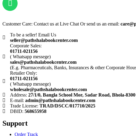
Customer Care: Contact us at Live Chat Or send us an email:
care@p
To be a seller! Email Us
seller@pathshalabookcenter.com
Corporate Sales:
01711-021156
( Whatsapp messege)
sales@pathshalabookcenter.com
(E.g. Pharmaceuticals, Banks, Insurances & other Corporate Hou
Retailer Only:
01711-021156
( Whatsapp messege)
wholesale@pathshalabookcenter.com
Address:
27/1/0, Bangla School Mor, Sadar Road, Bhola-8300
E-mail:
admin@pathshalabookcenter.com
Trade License:
TRAD/DSCC/017710/2025
DBID:
568655958
Support
Order Track