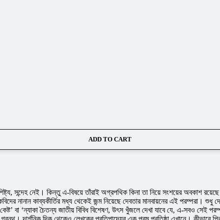
ADD TO CART
িষ্ট্য, সন্দেহ নেই। কিন্তু এ-বিষয়ে তাঁরাই অগ্রপথিক কিনা তা নিয়ে সংশয়ের অবকাশ রয়েছ
িদের নানান কাব্যকীর্তির মধ্য থেকেই জন্ম নিয়েছে দেবতার মানবায়নের এই পরম্পরা। শুধু দ
 কেষ্ট’ বা ‘ন্যাকা চৈতন্য জাতীয় বিবিধ বিশেষণ, উৎস খুঁজলে দেখা যাবে যে, এ-সবও সেই পর
রন্থ। দার্শনিক দিক থেকেও লেখকের প্রতিপাদ্যের এক পরম প্রতিষ্ঠা এখানে। কীভাবে প্রিয় দ