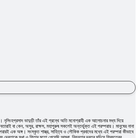
ে। নৃসিংহপ্রসাদ ভাদুড়ী তাঁর এই গ্রন্থে অতি মনােগ্রাহী এক আলােচনার মধ্য দিয়ে
েবতারাই বা কেন, অসুর, রাক্ষস, মহাপুরুষ সকলেই অন্তর্ভুক্ত এই পরম্পরায়। মানুষের নানা
ম্পরারই এক অঙ্গ। সংস্কৃত শাস্ত্র, সাহিত্য ও লৌকিক প্রবাদের মধ্যে এই পরম্পরা কীভাবে
েবতাকে সখা ও পিতার মতাে পেয়েছি আমরা, নিয়ন্তার দূরত্ব ঘুচিয়ে প্রিয়ত্বের