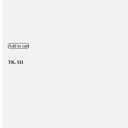
Add to cart
TK.
511