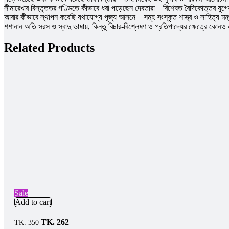
সীমারেখার বিস্তৃততর গণ্ডিতে কীভাবে ধরা পড়েছেন দেবতারা—বিশেষত বৈদিকোত্তর যুগের দে
আবার কীভাবে স্থাপন করেছি যথাযােগ্য পূজ্য আসনে—সমূহ সংস্কৃত শাস্ত্র ও সাহিত্য মন্থন 
শশানান অতি সরস ও স্বাদু ভাষায়, কিন্তু বিচার-বিশ্লেষণ ও প্রতিপাদ্যের ক্ষেত্রে কোনও ল
Related Products
Sale
Add to cart
TK.
262
TK.
350