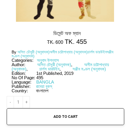
ডিসেন্ট অফ ম্যান
TK.
455
TK.
600
By
অসিত চৌধুরী (অনুবাদক)
অসীম চট্টোপাধ্যায় (অনুবাদক)
চার্লস ডারউইন
সঞ্জীব
মণ্ডল (অনুবাদক)
Categories:
অনুবাদ উপন্যাস
Author:
অসিত চৌধুরী (অনুবাদক)
,
অসীম চট্টোপাধ্যায়
(অনুবাদক)
,
চার্লস ডারউইন
,
সঞ্জীব মণ্ডল (অনুবাদক)
Edition:
1st Published, 2019
No Of Page:
495
Language:
BANGLA
Publisher:
রাবেয়া বুকস্
Country:
বাংলাদেশ
ADD TO CART