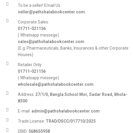
To be a seller! Email Us
seller@pathshalabookcenter.com
Corporate Sales:
01711-021156
( Whatsapp messege)
sales@pathshalabookcenter.com
(E.g. Pharmaceuticals, Banks, Insurances & other Corporate
Houses)
Retailer Only:
01711-021156
( Whatsapp messege)
wholesale@pathshalabookcenter.com
Address:
27/1/0, Bangla School Mor, Sadar Road, Bhola-
8300
E-mail:
admin@pathshalabookcenter.com
Trade License:
TRAD/DSCC/017710/2025
DBID:
568655958