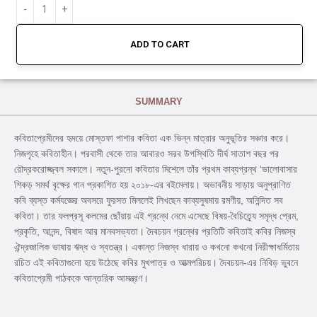
ADD TO CART
SUMMARY
কবিতাপ্রেমীদের হৃদয়ে মােস্তফা পাশার কবিতা এক ভিন্ন মাত্রার অনুভূতির সঞ্চার করে।
নিজগৃহে কবিতাহীন। পরবাসী থেকে তার আবারও সরব উপস্থিতি দীর্ঘ সাতাশ বছর পর
রৌদ্রকরােজ্জ্বল সকালে। নতুন-পুরনাে কবিতার মিশেলে তাঁর প্রথম কাব্যগ্রন্থ ‘ভালােবাসার
শিকড় সমর্থ বৃক্ষের গান প্রকাশিত হয় ২০১৮-এর বইমেলায়। অভাবনীয় সাড়ায় অনুপ্রাণিত
কবি ব্যস্ত কর্মযজ্ঞের অবসরে ফুরসত মিললেই লিখছেন কাব্যসুষমায় রমণীয়, অনিন্দিত সব
কবিতা। তার ফলপ্রসূ কলমের ছোঁয়ায় এই গ্রন্থে নেমে এসেছে বিষয়-বৈচিত্র্যে সমৃদ্ধ প্রেম,
প্রকৃতি, আনন্দ, বিষাদ আর মানবসভ্যতা। দৈবচয়ন গ্রন্থের প্রতিটি কবিতাই কবির নিজস্ব
ঐন্দ্রজালিক ভাষায় ঋদ্ধ ও স্বতন্ত্র। একান্ত নিজস্ব ধারায় ও কখনাে কখনাে নিরীক্ষাধর্মিতায়
রচিত এই কবিতাগুলাে হয়ে উঠেছে কবির মুখপাত্র ও আত্মপরিচয়। দৈবচয়ন-এর নিবিড় ভুবনে
কবিতাপ্রেমী পাঠককে আন্তরিক আমন্ত্রণ।