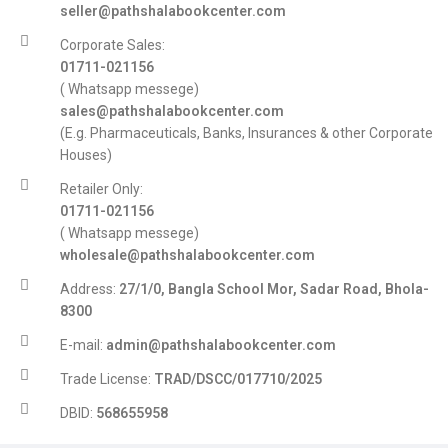
seller@pathshalabookcenter.com
Corporate Sales:
01711-021156
( Whatsapp messege)
sales@pathshalabookcenter.com
(E.g. Pharmaceuticals, Banks, Insurances & other Corporate
Houses)
Retailer Only:
01711-021156
( Whatsapp messege)
wholesale@pathshalabookcenter.com
Address:
27/1/0, Bangla School Mor, Sadar Road, Bhola-
8300
E-mail:
admin@pathshalabookcenter.com
Trade License:
TRAD/DSCC/017710/2025
DBID:
568655958