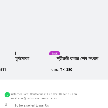
SALE
ঘুণপোকা
শ্রীমতী রাধার শেষ সংবাদ
Add to cart
Add to cart
.
511
TK.
380
TK.
550
Customer Care: Contact us at Live Chat Or send us an
email: care@pathshalabookcenter.com
To be a seller! Email Us