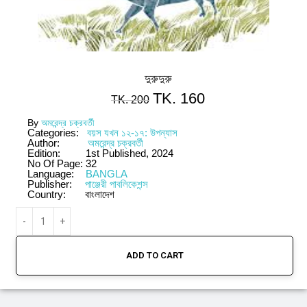
দুরুদুরু
TK.
160
TK.
200
By
অমরেন্দ্র চক্রবর্তী
Categories:
বয়স যখন ১২-১৭: উপন্যাস
Author:
অমরেন্দ্র চক্রবর্তী
Edition:
1st Published, 2024
No Of Page:
32
Language:
BANGLA
Publisher:
পাঞ্জেরী পাবলিকেশন্স
Country:
বাংলাদেশ
ADD TO CART