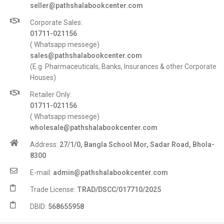
seller@pathshalabookcenter.com
Corporate Sales:
01711-021156
( Whatsapp messege)
sales@pathshalabookcenter.com
(E.g. Pharmaceuticals, Banks, Insurances & other Corporate
Houses)
Retailer Only:
01711-021156
( Whatsapp messege)
wholesale@pathshalabookcenter.com
Address:
27/1/0, Bangla School Mor, Sadar Road, Bhola-
8300
E-mail:
admin@pathshalabookcenter.com
Trade License:
TRAD/DSCC/017710/2025
DBID:
568655958