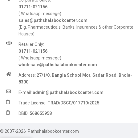
Corporate Sales:
01711-021156
( Whatsapp messege)
sales@pathshalabookcenter.com
(E.g. Pharmaceuticals, Banks, Insurances & other Corporate
Houses)
Retailer Only:
01711-021156
( Whatsapp messege)
wholesale@pathshalabookcenter.com
Address:
27/1/0, Bangla School Mor, Sadar Road, Bhola-
8300
E-mail:
admin@pathshalabookcenter.com
Trade License:
TRAD/DSCC/017710/2025
DBID:
568655958
© 2007-2026 Pathshalabookcenter.com