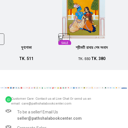
SALE
ঘুণপোকা
শ্রীমতী রাধার শেষ সংবাদ
TK.
511
TK.
380
TK.
550
Customer Care: Contact us at Live Chat Or send us an
email: care@pathshalabookcenter.com
To be a seller! Email Us
seller@pathshalabookcenter.com