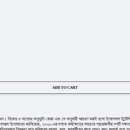
ADD TO CART
ন। নিজের ও অন্যের অনুভূতি বোঝা এবং সে অনুযায়ী আচরণ করাই হলো ইমোশনাল ইন্টেলিজেন
ক ফোরাম ইতোমধ্যে জানিয়েছে, ২০২০-এর দশকে কর্মক্ষেত্রে সবচেয়ে প্রয়োজনীয় দশটি দক্
ঃপ্রকাশ নিয়ন্ত্রণ করে পরিবারের সদস্য, বন্ধু, সহকর্মীদের সাথে আরও সুদৃঢ় সম্পর্ক গড়ে তুল