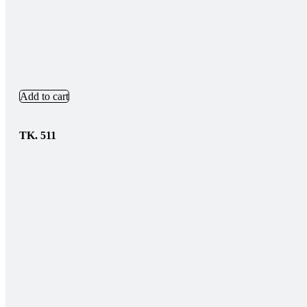
Add to cart
TK.
511