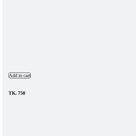
Add to cart
TK.
750