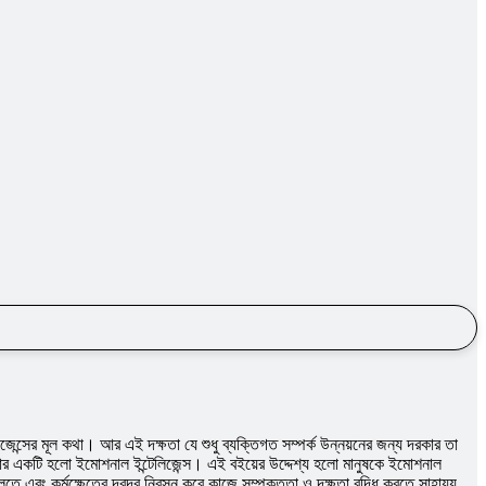
্সের মূল কথা। আর এই দক্ষতা যে শুধু ব্যক্তিগত সম্পর্ক উন্নয়নের জন্য দরকার তা
ষতার একটি হলো ইমোশনাল ইন্টেলিজেন্স। এই বইয়ের উদ্দেশ্য হলো মানুষকে ইমোশনাল
তে এবং কর্মক্ষেত্রে দ্বন্দ্ব নিরসন করে কাজে সম্পৃক্ততা ও দক্ষতা বৃদ্ধি করতে সাহায্য