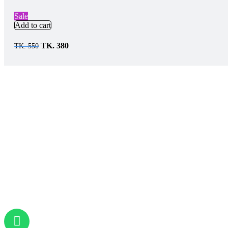
Sale
Add to cart
TK.
380
TK.
550