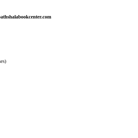
athshalabookcenter.com
ses)