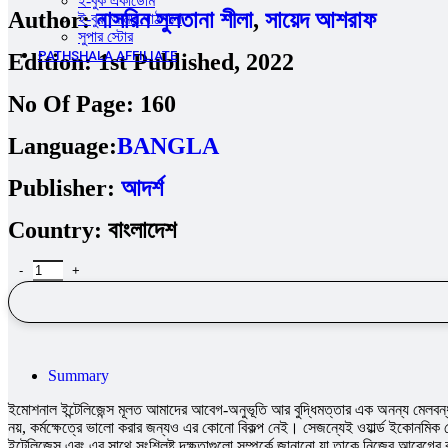
ই-বুক একাডেমি
Author:
নাসরিন সুলতানা শীলা
,
সায়েদ আশরাফ
ই-বুক আমার পাঠশালা
সুপার ‍স্টোর
PATHSHALA AFFILIATE
Edition:
1st Published, 2022
No Of Page:
160
Language:
BANGLA
Publisher:
আদর্শ
Country:
বাংলাদেশ
Summary
ইমোশনাল ইন্টেলিজেন্স মূলত আমাদের আবেগ-অনুভূতি আর বুদ্ধিমত্তার এক অনন্য মেলবন্ধ
নয়, কর্মক্ষেত্রে ভালো করার জন্যও এর কোনো বিকল্প নেই। সেজন্যেই ওয়ার্ল্ড ইকোনমি
ইন্টেলিজেন্স এবং এর সাথে সংশ্লিষ্ট দক্ষতাগুলো সম্পর্কে জানানো যা তাকে নিজের আবেগের বহি