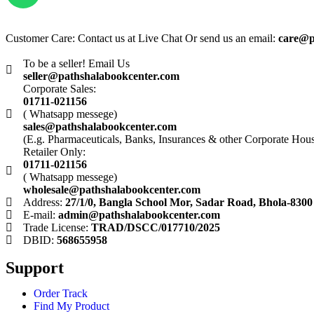
Customer Care: Contact us at Live Chat Or send us an email:
care@p
To be a seller! Email Us
seller@pathshalabookcenter.com
Corporate Sales:
01711-021156
( Whatsapp messege)
sales@pathshalabookcenter.com
(E.g. Pharmaceuticals, Banks, Insurances & other Corporate Hou
Retailer Only:
01711-021156
( Whatsapp messege)
wholesale@pathshalabookcenter.com
Address:
27/1/0, Bangla School Mor, Sadar Road, Bhola-8300
E-mail:
admin@pathshalabookcenter.com
Trade License:
TRAD/DSCC/017710/2025
DBID:
568655958
Support
Order Track
Find My Product