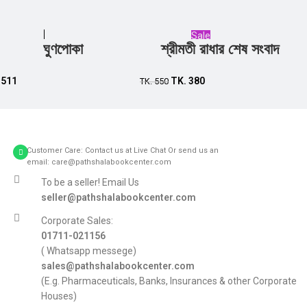
Sale
ঘুণপোকা
শ্রীমতী রাধার শেষ সংবাদ
Add to cart
Add to cart
.
511
TK.
380
TK.
550
Customer Care: Contact us at Live Chat Or send us an
email: care@pathshalabookcenter.com
To be a seller! Email Us
seller@pathshalabookcenter.com
Corporate Sales:
01711-021156
( Whatsapp messege)
sales@pathshalabookcenter.com
(E.g. Pharmaceuticals, Banks, Insurances & other Corporate
Houses)