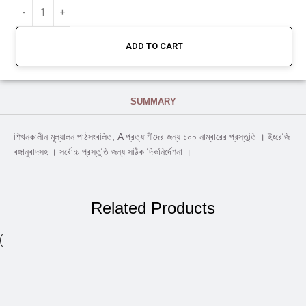
ADD TO CART
SUMMARY
শিখনকালীন মূল্যালন পাঠসংবলিত, A প্রত্যাশীদের জন্য ১০০ নাম্বারের প্রস্তুতি । ইংরেজি
বঙ্গানুবাদসহ । সর্বোচ্চ প্রস্তুতি জন্য সঠিক দিকনির্দেশনা ।
Related Products