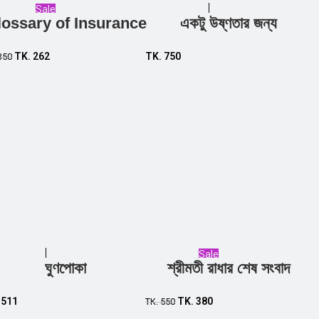
Sale
lossary of Insurance
একটু উষ্ণতার জন্য
Add to cart
Add to cart
TK.
262
TK.
750
350
Sale
ঘুণপোকা
শ্রীমতী রাধার শেষ সংবাদ
Add to cart
Add to cart
.
511
TK.
380
TK.
550