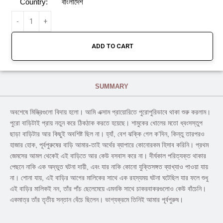
Country:
বাংলাদেশ
ADD TO CART
SUMMARY
অবশেষে মিস্ত্রিগুলো বিদায় হলো। আমি এক্সাম প্রায়োরিতে পুরোপুরিভাবে থাকা শুরু করলাম।
পুরো বাড়িটাই প্রায় নতুন করে ঠিকঠাক করতে হয়েছে। শামুকের খোলের মতো ধ্বংসস্তুপ
ছাড়া বাড়িটার আর কিছুই অবশিষ্ট ছিল না। হ্যাঁ, বেশ ঝক্কি গেল ক’দিন, কিন্তু তারপরও
হাজার হোক, পূর্বপুরুষের বাড়ি আমার-তাই অর্থের ব্যাপারে কোনোরকম হিসাব করিনি। প্রথম
জেমসের আমল থেকেই এই বাড়িতে আর কেউ বসবাস করে না। দীর্ঘকাল পরিত্যক্ত থাকার
পেছনে নাকি এক অদ্ভুত ঘটনা দায়ী, এবং যার নাকি কোনো যুক্তিসঙ্গত ব্যাখ্যাও পাওয়া যায়
না। শোনা যায়, এই বাড়ির আগের মালিকের সাথে এক রহস্যময় ঘটনা ঘটেছিল যার ফলে শুধু
এই বাড়ির মালিকই নন, তাঁর পাঁচ ছেলেমেয়ে এমনকি সাথে চাকরবাকরগুলোও কেউ বাঁচেনি।
একমাত্র তাঁর তৃতীয় সন্তান বেঁচে ছিলেন। ভাগ্যক্রমে তিনিই আমার পূর্বপুরুষ।