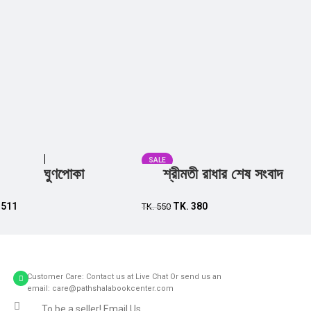
SALE
ঘুণপোকা
শ্রীমতী রাধার শেষ সংবাদ
Add to cart
Add to cart
.
511
TK.
380
TK.
550
Customer Care: Contact us at Live Chat Or send us an
email: care@pathshalabookcenter.com
To be a seller! Email Us