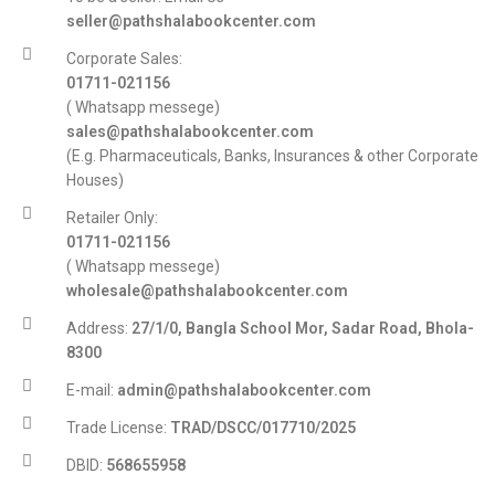
seller@pathshalabookcenter.com
Corporate Sales:
01711-021156
( Whatsapp messege)
sales@pathshalabookcenter.com
(E.g. Pharmaceuticals, Banks, Insurances & other Corporate
Houses)
Retailer Only:
01711-021156
( Whatsapp messege)
wholesale@pathshalabookcenter.com
Address:
27/1/0, Bangla School Mor, Sadar Road, Bhola-
8300
E-mail:
admin@pathshalabookcenter.com
Trade License:
TRAD/DSCC/017710/2025
DBID:
568655958