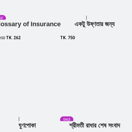
LE
lossary of Insurance
একটু উষ্ণতার জন্য
Add to cart
Add to cart
TK.
262
TK.
750
350
SALE
ঘুণপোকা
শ্রীমতী রাধার শেষ সংবাদ
Add to cart