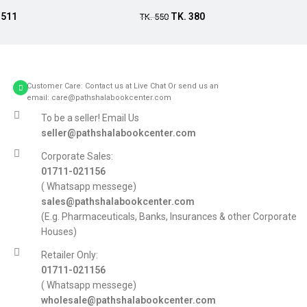
Add to cart
.
511
TK.
380
TK.
550
Customer Care: Contact us at Live Chat Or send us an
email: care@pathshalabookcenter.com
To be a seller! Email Us
seller@pathshalabookcenter.com
Corporate Sales:
01711-021156
( Whatsapp messege)
sales@pathshalabookcenter.com
(E.g. Pharmaceuticals, Banks, Insurances & other Corporate
Houses)
Retailer Only:
01711-021156
( Whatsapp messege)
wholesale@pathshalabookcenter.com