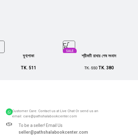
SALE
ঘুণপোকা
শ্রীমতী রাধার শেষ সংবাদ
TK.
511
TK.
380
TK.
550
Customer Care: Contact us at Live Chat Or send us an
email: care@pathshalabookcenter.com
To be a seller! Email Us
seller@pathshalabookcenter.com