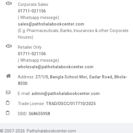
Corporate Sales:
01711-021156
( Whatsapp messege)
sales@pathshalabookcenter.com
(E.g. Pharmaceuticals, Banks, Insurances & other Corporate
Houses)
Retailer Only:
01711-021156
( Whatsapp messege)
wholesale@pathshalabookcenter.com
Address:
27/1/0, Bangla School Mor, Sadar Road, Bhola-
8300
E-mail:
admin@pathshalabookcenter.com
Trade License:
TRAD/DSCC/017710/2025
DBID:
568655958
© 2007-2026 Pathshalabookcenter.com