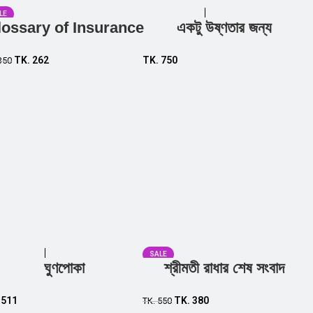
LE
lossary of Insurance
একটু উষ্ণতার জন্য
Add to cart
Add to cart
TK.
262
TK.
750
350
SALE
ঘুণপোকা
শ্রীমতী রাধার শেষ সংবাদ
Add to cart
Add to cart
.
511
TK.
380
TK.
550