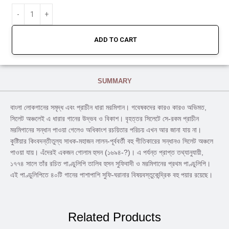
ADD TO CART
SUMMARY
বাংলা লোকগানের সমৃদ্ধ এবং প্রাচীন ধারা মরমিগান। গবেষকদের কারও কারও অভিমত,
সিলেট অঞ্চলেই এ ধারার গানের উদ্ভব ও বিকাশ। বৃহত্তর সিলেটে সে-রকম প্রাচীন
মরমিগানের সন্ধান পাওয়া গেলেও অধিকাংশ রচয়িতার পরিচয় এখন আর জানা যায় না।
কুষ্টিয়ার কিংবদন্তীতুল্য সাধক-মহাজন লালন-পূর্ববর্তী বহু গীতিকারের সন্ধানও সিলেট অঞ্চলে
পাওয়া যায়। এঁদেরই একজন গোলাম হুসন (১৬৯৪-?)। এ পর্যন্ত প্রাপ্ত তথ্যানুযায়ী,
১৭৭৪ সালে তাঁর রচিত পাণ্ডুলিপি তালিব হুসন সুফিবাদী ও মরমিগানের প্রথম পাণ্ডুলিপি।
এই পাণ্ডুলিপিতে ৪০টি গানের পাশাপাশি সুফি-ঘরানার বিষয়বস্তুকেন্দ্রিক বহু পয়ার রয়েছে।
Related Products