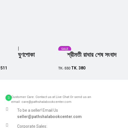
SALE
ঘুণপোকা
শ্রীমতী রাধার শেষ সংবাদ
Add to cart
Add to cart
.
511
TK.
380
TK.
550
Customer Care: Contact us at Live Chat Or send us an
email: care@pathshalabookcenter.com
To be a seller! Email Us
seller@pathshalabookcenter.com
Corporate Sales: