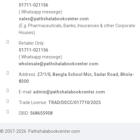
01711-021156
( Whatsapp messege)
sales@pathshalabookcenter.com
(E.g. Pharmaceuticals, Banks, Insurances & other Corporate
Houses)
Retailer Only:
01711-021156
( Whatsapp messege)
wholesale@pathshalabookcenter.com
Address:
27/1/0, Bangla School Mor, Sadar Road, Bhola-
8300
E-mail:
admin@pathshalabookcenter.com
Trade License:
TRAD/DSCC/017710/2025
DBID:
568655958
© 2007-2026 Pathshalabookcenter.com