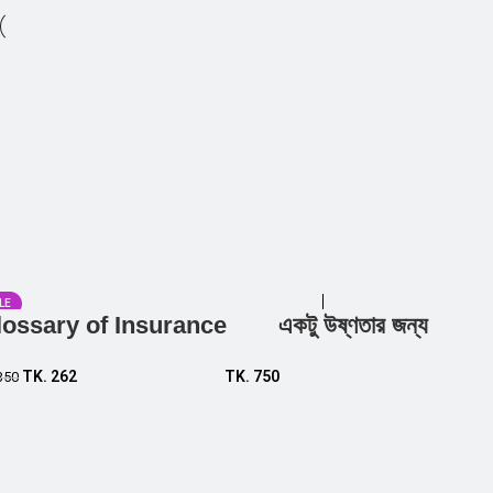
LE
lossary of Insurance
একটু উষ্ণতার জন্য
Add to cart
Add to cart
TK.
262
TK.
750
350