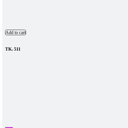
Add to cart
TK.
511