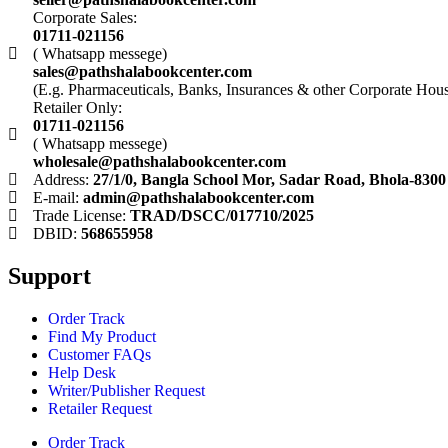
Corporate Sales:
01711-021156
( Whatsapp messege)
sales@pathshalabookcenter.com
(E.g. Pharmaceuticals, Banks, Insurances & other Corporate Hou
Retailer Only:
01711-021156
( Whatsapp messege)
wholesale@pathshalabookcenter.com
Address:
27/1/0, Bangla School Mor, Sadar Road, Bhola-8300
E-mail:
admin@pathshalabookcenter.com
Trade License:
TRAD/DSCC/017710/2025
DBID:
568655958
Support
Order Track
Find My Product
Customer FAQs
Help Desk
Writer/Publisher Request
Retailer Request
Order Track