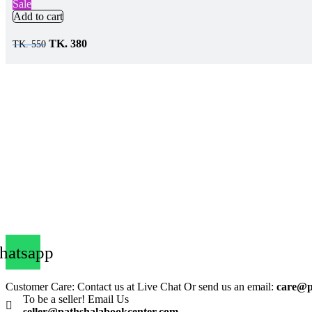
Sale
Add to cart
Original
Current
TK.
380
TK.
550
price
price
was:
is:
TK.
TK.
550.
380.
atsapp
Customer Care: Contact us at Live Chat Or send us an email:
care@p
To be a seller! Email Us
seller@pathshalabookcenter.com