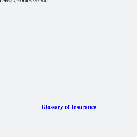
গ্রন্থ হাঁড়িধােয়া ভালােবাসায়।
Glossary of Insurance