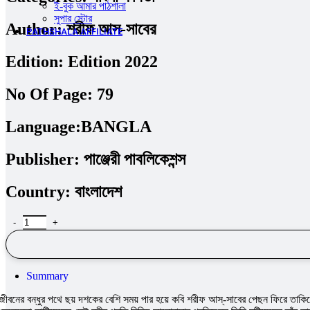
ই-বুক আমার পাঠশালা
সুপার ‍স্টোর
Author:
শরীফ আস-সাবের
PATHSHALA AFFILIATE
Edition:
Edition 2022
No Of Page:
79
Language:
BANGLA
Publisher:
পাঞ্জেরী পাবলিকেশন্স
Country:
বাংলাদেশ
হাঁড়িধোয়া ভালোবাসা quantity
Summary
জীবনের বন্ধুর পথে ছয় দশকের বেশি সময় পার হয়ে কবি শরীফ আস্-সাবের পেছন ফিরে তাকিয়েছ