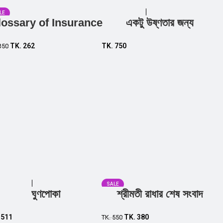
LE
lossary of Insurance
একটু উষ্ণতার জন্য
Add to cart
Add to cart
TK.
262
TK.
750
350
SALE
ঘুণপোকা
শ্রীমতী রাধার শেষ সংবাদ
Add to cart
Add to cart
.
511
TK.
380
TK.
550