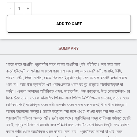
ADD TO CART
SUMMARY
“মাছে ভাতে বাঙালি” প্রবাদটির সাথে আমরা বাঙালিরা খুবই পরিচিত। আর ভাত হলো
কার্বোহাইড্রেট বা শর্করার অন্যতম প্রধান মাধ্যম। শুধু ভাত কেন? রুটি, পরোটা, মিষ্টি,
পায়েস, পিঠা, পিজ্জা-বার্গার, কোল্ড-ড্রিংকস ইত্যাদি ছাড়া যেন অনেকে রসনাই কল্পনা করতে
পারে না। আর উচ্চ ক্যালরির এই খাবারগুলোতে থাকে ভরপুর মাত্রায় কার্বোহাইড্রেট বা
শর্করা। এগুলো আমাদের অতিরিক্ত ওজন, ডায়াবেটিস, উচ্চ রক্তচাপ, উচ্চ কোলেস্টেরল-এর
দিকে ঠেলে দেয়। মেয়েরা অনিয়মিত পিরিয়ড এবং পিসিওডি/পিসিওএসে ভোগেন, তাদের মধ্যে
বেশিরভাগেরই অতিরিক্ত ওজন দায়ী৷ একবার ওজন কমতে শুরু করলেই ধীরে ধীরে নিয়ন্ত্রণে
আসবে হরমোনের সমস্যা। ডায়েট কন্ট্রোল করা মানে খাওয়া-দাওয়া বন্ধ করা নয়! এতে
প্রয়োজনীয় শক্তির অভাবে শরীর দুর্বল হয়ে পড়ে। প্রতিদিনের খাদ্য তালিকায় পর্যাপ্ত হেলদি
ফ্যাট, প্রচুর পরিমাণে শাকসবজি এবং পরিমাণ মতো প্রোটিন রেখে দিনের কিছুটা সময় ব্যায়াম
করলে শরীর থেকে অতিরিক্ত ওজন কমিয়ে ফেলা যায়। প্রতিনিয়ত আমরা যা খাই যেমন: