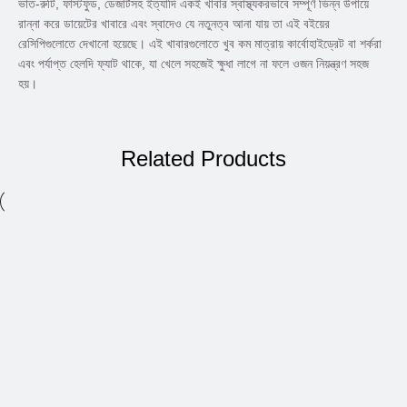
ভাত-রুটি, ফাস্টফুড, ডেজার্টসহ ইত্যাদি একই খাবার স্বাস্থ্যকরভাবে সম্পূর্ণ ভিন্ন উপায়ে
রান্না করে ডায়েটের খাবারে এবং স্বাদেও যে নতুনত্ব আনা যায় তা এই বইয়ের
রেসিপিগুলোতে দেখানো হয়েছে। এই খাবারগুলোতে খুব কম মাত্রায় কার্বোহাইড্রেট বা শর্করা
এবং পর্যাপ্ত হেলদি ফ্যাট থাকে, যা খেলে সহজেই ক্ষুধা লাগে না ফলে ওজন নিয়ন্ত্রণ সহজ
হয়।
Related Products