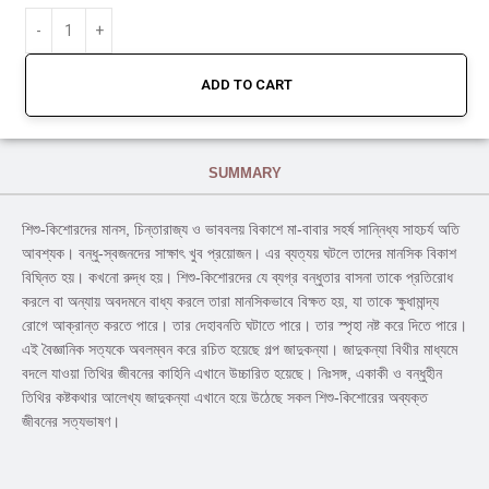
ADD TO CART
SUMMARY
শিশু-কিশোরদের মানস, চিন্তারাজ্য ও ভাববলয় বিকাশে মা-বাবার সহর্ষ সান্নিধ্য সাহচর্য অতি
আবশ্যক। বন্ধু-স্বজনদের সাক্ষাৎ খুব প্রয়োজন। এর ব্যত্যয় ঘটলে তাদের মানসিক বিকাশ
বিঘ্নিত হয়। কখনো রুদ্ধ হয়। শিশু-কিশোরদের যে ব্যগ্র বন্ধুতার বাসনা তাকে প্রতিরোধ
করলে বা অন্যায় অবদমনে বাধ্য করলে তারা মানসিকভাবে বিক্ষত হয়, যা তাকে ক্ষুধামান্দ্য
রোগে আক্রান্ত করতে পারে। তার দেহাবনতি ঘটাতে পারে। তার স্পৃহা নষ্ট করে দিতে পারে।
এই বৈজ্ঞানিক সত্যকে অবলম্বন করে রচিত হয়েছে গল্প জাদুকন্যা। জাদুকন্যা বিথীর মাধ্যমে
বদলে যাওয়া তিথির জীবনের কাহিনি এখানে উচ্চারিত হয়েছে। নিঃসঙ্গ, একাকী ও বন্ধুহীন
তিথির কষ্টকথার আলেখ্য জাদুকন্যা এখানে হয়ে উঠেছে সকল শিশু-কিশোরের অব্যক্ত
জীবনের সত্যভাষণ।