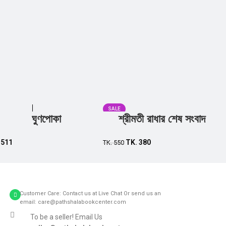
SALE
ঘুণপোকা
শ্রীমতী রাধার শেষ সংবাদ
Add to cart
Add to cart
.
511
TK.
380
TK.
550
Customer Care: Contact us at Live Chat Or send us an
email: care@pathshalabookcenter.com
To be a seller! Email Us