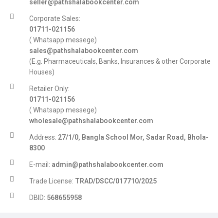
seller@pathshalabookcenter.com
Corporate Sales:
01711-021156
( Whatsapp messege)
sales@pathshalabookcenter.com
(E.g. Pharmaceuticals, Banks, Insurances & other Corporate
Houses)
Retailer Only:
01711-021156
( Whatsapp messege)
wholesale@pathshalabookcenter.com
Address:
27/1/0, Bangla School Mor, Sadar Road, Bhola-
8300
E-mail:
admin@pathshalabookcenter.com
Trade License:
TRAD/DSCC/017710/2025
DBID:
568655958