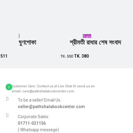
Sale
ঘুণপোকা
শ্রীমতী রাধার শেষ সংবাদ
Add to cart
Add to cart
.
511
TK.
380
TK.
550
Customer Care: Contact us at Live Chat Or send us an
email: care@pathshalabookcenter.com
To be a seller! Email Us
seller@pathshalabookcenter.com
Corporate Sales:
01711-021156
( Whatsapp messege)