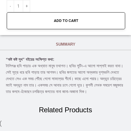
ADD TO CART
SUMMARY
“কষ্ট কষ্ট সুখ” বইয়ের সংক্ষিপ্ত কথা:
টালিগঞ্জ ছবি পাড়ার এক অখ্যাত মানুষ তথাগত। ছবির সুটিং-এ আলো সাপ্লাই করত বাবা।
সেই সূত্র ধরে ছবি পাড়ায় তার আগমন। ছবির জগতের আলো অন্ধকার দৃশ্যগুলি দেখতে
দেখতে সেও এক সময় পৌঁছে গেলো সাফল্যের শীর্ষে। কাছে এলো পয়ার। অদ্ভুত চরিত্রের
মতই অদ্ভুত নাম তার। একসময় সে আবার চলে গেলো দূরে। কুশলী লেখক সমরেশ মজুমদার
তার কলমে এঁকেছেন চলচ্চিত্র জগতের নানা জানা-অজানা দিক।
Related Products