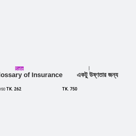
Sale
lossary of Insurance
একটু উষ্ণতার জন্য
Add to cart
Add to cart
TK.
262
TK.
750
350