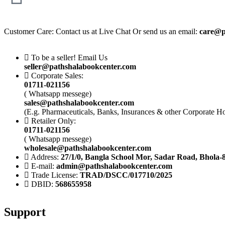
Customer Care: Contact us at Live Chat Or send us an email:
care@p
To be a seller! Email Us
seller@pathshalabookcenter.com
Corporate Sales:
01711-021156
( Whatsapp messege)
sales@pathshalabookcenter.com
(E.g. Pharmaceuticals, Banks, Insurances & other Corporate H
Retailer Only:
01711-021156
( Whatsapp messege)
wholesale@pathshalabookcenter.com
Address:
27/1/0, Bangla School Mor, Sadar Road, Bhola-
E-mail:
admin@pathshalabookcenter.com
Trade License:
TRAD/DSCC/017710/2025
DBID:
568655958
Support