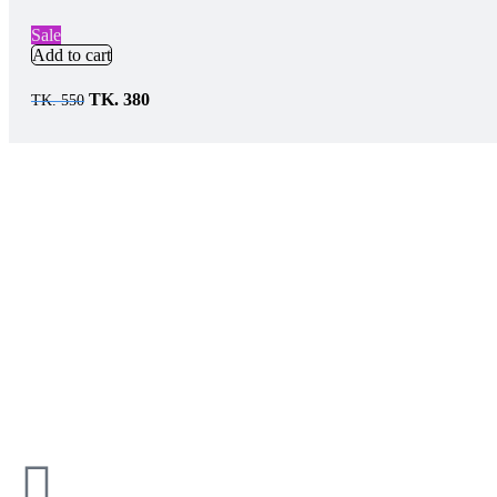
Sale
Add to cart
TK.
380
TK.
550