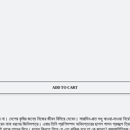
ADD TO CART
রবেন না। দেশের কৃষির জন্যে নিজের জীবন বিলিয়ে দেবেন। সারাদিন-রাত শুধু খাওয়া-দাওয়া
ন নানা ধরনের জিনিসপত্র। এবার তিনি প্রাণিসম্পদ অধিদপ্তরের ছাগল পালন প্রকল্পে ত্
ঘটতেই থাকে তাদের ঘিরে। ছাগল কিনতে গিয়ে যে এত ঝক্কি হবে তা কে জানত? রম্যসাহিত্যি