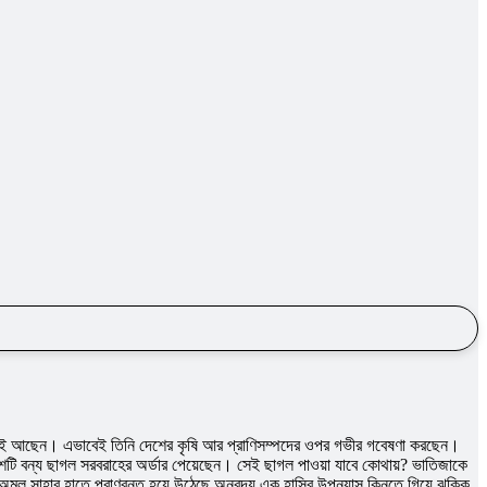
 নিয়েই আছেন। এভাবেই তিনি দেশের কৃষি আর প্রাণিসম্পদের ওপর গভীর গবেষণা করছেন।
রিশটি বন্য ছাগল সরবরাহের অর্ডার পেয়েছেন। সেই ছাগল পাওয়া যাবে কোথায়? ভাতিজাকে
ক অমল সাহার হাতে প্রাণবন্ত হয়ে উঠেছে অনবদ্য এক হাসির উপন্যাস কিনতে গিয়ে ঝক্কি