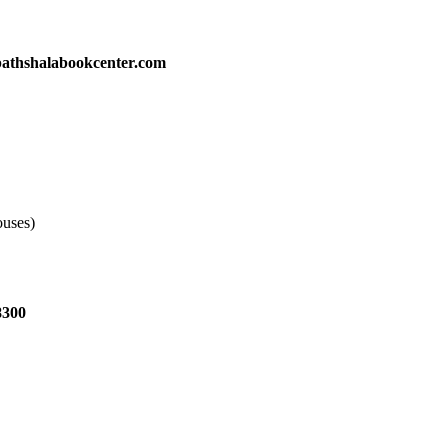
athshalabookcenter.com
ouses)
8300