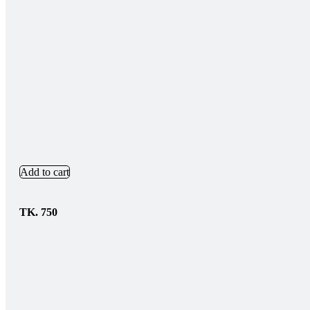
Add to cart
TK.
750