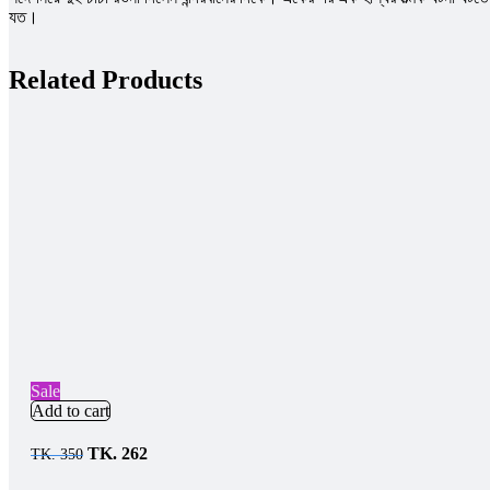
যত।
Related Products
Sale
Add to cart
TK.
262
TK.
350