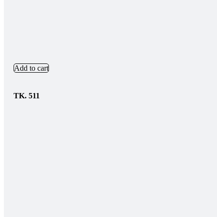
Add to cart
TK.
511