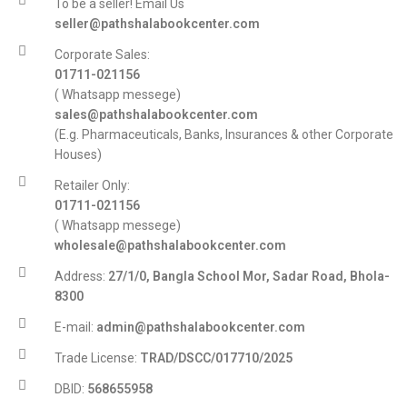
To be a seller! Email Us
seller@pathshalabookcenter.com
Corporate Sales:
01711-021156
( Whatsapp messege)
sales@pathshalabookcenter.com
(E.g. Pharmaceuticals, Banks, Insurances & other Corporate
Houses)
Retailer Only:
01711-021156
( Whatsapp messege)
wholesale@pathshalabookcenter.com
Address:
27/1/0, Bangla School Mor, Sadar Road, Bhola-
8300
E-mail:
admin@pathshalabookcenter.com
Trade License:
TRAD/DSCC/017710/2025
DBID:
568655958