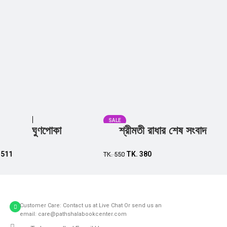
SALE
ঘুণপোকা
শ্রীমতী রাধার শেষ সংবাদ
Add to cart
Add to cart
.
511
TK.
380
TK.
550
Customer Care: Contact us at Live Chat Or send us an
email: care@pathshalabookcenter.com