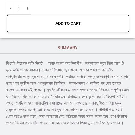
ADD TO CART
SUMMARY
নিশ্চয়ই কিয়ামত অতি নিকটে । অথচ আমরা কত উদাসীন ! আল্লাহকে ভুলে গিয়ে আকণ্ঠ
ডুবে আছি পাপের সাগরে। ভ্রান্ত বিশ্বাস, ভুল ধারণা, মনগড়া প্রথা ও প্রচলিত
অপব্যাখ্যায় আক্রান্ত আমাদের অনেকেই। কিয়ামত সম্পর্কে বিশুদ্ধ ও পরিপূর্ণ জ্ঞান না থাকার
কারণে বহু মুসলিম আজ পথভ্রষ্টতায় নিমজ্জিত। ঈমান-আমল ও আকিদা সব যেন হারাতে
বসেছে আমাদের এই প্রজন্ম । মুসলিম-জীবনের এ সকল গুরুতর সমস্যা নিরসনে সম্পূর্ণ কুরআন
ও হাদিসের আলোকে লেখা হয়েছে ‘কিয়ামতের আলামত ও শেষ যুগের ভয়াবহ ফিতনা’ বইটি ।
এখানে মাহদি ও ঈসা আলাইহিমাস সালামের আগমন, দাজ্জালের ভয়াবহ ফিতনা, ইয়াজুজ-
মাজুজের বিপর্যয়-সহ প্রতিটি বিষয় সবিস্তারে আলোচনা করা হয়েছে । পাশাপাশি এ বইটি
থেকে আরও জানা যাবে, অতি নিকটবর্তী সেই কঠিনতম সময়ে ঈমান-আমল ঠিক রেখে কীভাবে
আমরা ফিতনা থেকে বেঁচে থাকব এবং আল্লাহ তাআলার প্রিয় বান্দায় পরিণত হতে পারব ।