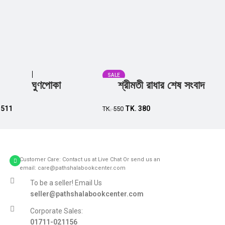
SALE
ঘুণপোকা
শ্রীমতী রাধার শেষ সংবাদ
Add to cart
Add to cart
.
511
TK.
380
TK.
550
Customer Care: Contact us at Live Chat Or send us an
email: care@pathshalabookcenter.com
To be a seller! Email Us
seller@pathshalabookcenter.com
Corporate Sales:
01711-021156