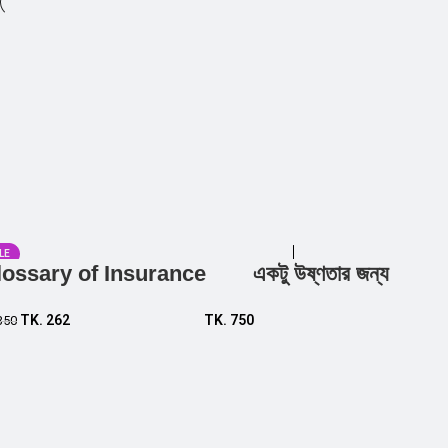
LE
lossary of Insurance
একটু উষ্ণতার জন্য
Add to cart
Add to cart
TK.
262
TK.
750
350