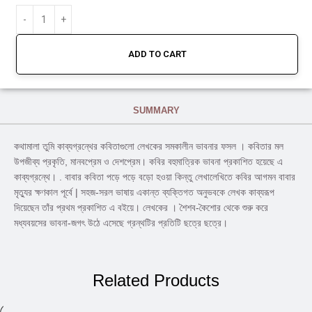
ADD TO CART
SUMMARY
কথামালা তুমি কাব্যগ্রন্থের কবিতাগুলাে লেখকের সমকালীন ভাবনার ফসল । কবিতার মল
উপজীব্য প্রকৃতি, মানবপ্রেম ও দেশপ্রেম। কবির বহুমাত্রিক ভাবনা প্রকাশিত হয়েছে এ
কাব্যগ্রন্থে। . বাবার কবিতা পড়ে পড়ে বড়াে হওয়া কিন্তু লেখালেখিতে কবির আগমন বাবার
মৃত্যুর ক্ষণকাল পূর্বে | সহজ-সরল ভাষায় একান্ত ব্যক্তিগত অনুভবকে লেখক কাব্যরূপ
দিয়েছেন তাঁর প্রথম প্রকাশিত এ বইয়ে। লেখকের । শৈশব-কৈশাের থেকে শুরু করে
মধ্যবয়সের ভাবনা-জগৎ উঠে এসেছে গ্রন্থটির প্রতিটি ছত্রে ছত্রে।
Related Products