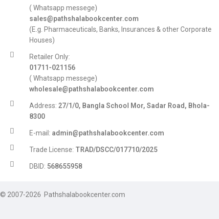
( Whatsapp messege)
sales@pathshalabookcenter.com
(E.g. Pharmaceuticals, Banks, Insurances & other Corporate
Houses)
Retailer Only:
01711-021156
( Whatsapp messege)
wholesale@pathshalabookcenter.com
Address:
27/1/0, Bangla School Mor, Sadar Road, Bhola-
8300
E-mail:
admin@pathshalabookcenter.com
Trade License:
TRAD/DSCC/017710/2025
DBID:
568655958
© 2007-2026 Pathshalabookcenter.com