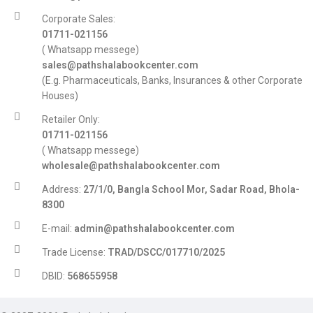
Corporate Sales:
01711-021156
( Whatsapp messege)
sales@pathshalabookcenter.com
(E.g. Pharmaceuticals, Banks, Insurances & other Corporate
Houses)
Retailer Only:
01711-021156
( Whatsapp messege)
wholesale@pathshalabookcenter.com
Address:
27/1/0, Bangla School Mor, Sadar Road, Bhola-
8300
E-mail:
admin@pathshalabookcenter.com
Trade License:
TRAD/DSCC/017710/2025
DBID:
568655958