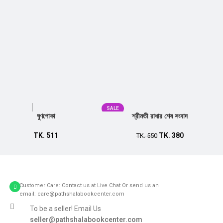
SALE
ঘুণপোকা
শ্রীমতী রাধার শেষ সংবাদ
Add to cart
TK.
511
TK.
380
TK.
550
Add to cart
Customer Care: Contact us at Live Chat Or send us an
email: care@pathshalabookcenter.com
To be a seller! Email Us
seller@pathshalabookcenter.com