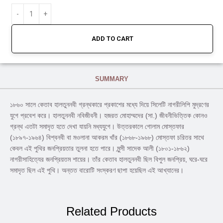
ADD TO CART
SUMMARY
১৮৬০ সালে কেতাব হালতুননবী গ্রন্থকারে প্রকাশের মধ্যে দিয়ে সিলেটি নাগরীলিপি মুদ্রণের
যুগে প্রবেশ করে। হালতুননবী নবিজীবনী। হজরত মোহাম্মদের (সা.) জীবনীভিত্তিক কোনও
গ্রন্থ এতটা সমাদৃত হতে দেখা যায়নি মধ্যযুগে। উত্তরকালে গোলাম মোস্তফার
(১৮৯৭-১৯৬৪) বিশ্বনবী বা মওলানা আকরম খাঁর (১৮৬৮-১৯৬৮) মোস্তফা চরিতর সাথে
কেবল এই পুথির জনপ্রিয়তার তুলনা হতে পারে। মুন্সী সাদেক আলী (১৮০১-১৮৬২)
নাগরীসাহিত্যের জনপ্রিয়তম শায়ের। তাঁর কেতাব হালতুননবী ছিল বিপুল জনপ্রিয়, ঘরে-ঘরে
সমাদৃত ছিল এই পুথি। অন্তত বারোটি সংস্করণ ছাপা হয়েছিল এই আখ্যানের।
Related Products