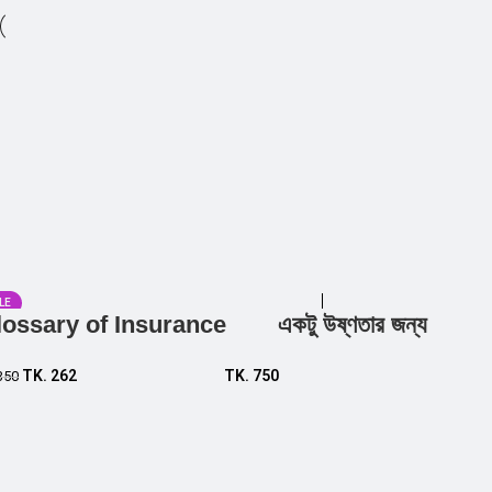
LE
lossary of Insurance
একটু উষ্ণতার জন্য
Add to cart
Add to cart
TK.
262
TK.
750
350