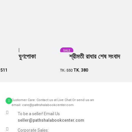
SALE
ঘুণপোকা
শ্রীমতী রাধার শেষ সংবাদ
Add to cart
Add to cart
.
511
TK.
380
TK.
550
Customer Care: Contact us at Live Chat Or send us an
email: care@pathshalabookcenter.com
To be a seller! Email Us
seller@pathshalabookcenter.com
Corporate Sales: