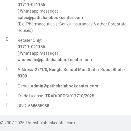
01711-021156
( Whatsapp messege)
sales@pathshalabookcenter.com
(E.g. Pharmaceuticals, Banks, Insurances & other Corporate
Houses)
Retailer Only:
01711-021156
( Whatsapp messege)
wholesale@pathshalabookcenter.com
Address:
27/1/0, Bangla School Mor, Sadar Road, Bhola-
8300
E-mail:
admin@pathshalabookcenter.com
Trade License:
TRAD/DSCC/017710/2025
DBID:
568655958
© 2007-2026 Pathshalabookcenter.com