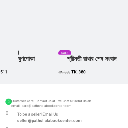
SALE
ঘুণপোকা
শ্রীমতী রাধার শেষ সংবাদ
Add to cart
Add to cart
.
511
TK.
380
TK.
550
Customer Care: Contact us at Live Chat Or send us an
email: care@pathshalabookcenter.com
To be a seller! Email Us
seller@pathshalabookcenter.com