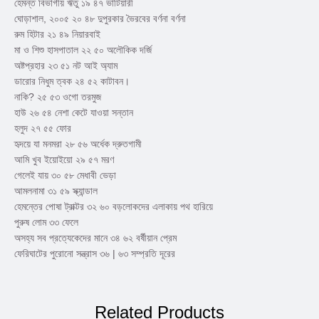
হেমন্ত বিভাগীয় ঋতু ১৯ ৪৭ ভাটিয়ারী
ঘোড়াশাল, ২০০৫ ২০ ৪৮ দুপুরকার ভৈরবের বর্ণনা বর্ণনা
রুম হিটার ২১ ৪৯ নিয়ারবাই
মা ও শিশু হাসপাতাল ২২ ৫০ অলৌকিক দর্জি
অষ্টপ্রহার ২৩ ৫১ নট আই অ্যাম
ডারোর নিধুম ত্বক ২৪ ৫২ কাটাবন।
নাকি? ২৫ ৫৩ ওগো তরমুজ
হাউ ২৬ ৫৪ নেশা কেটে যাওয়া সন্তান
হলুদ ২৭ ৫৫ ফোর
হৃদয়ে যা মনমরা ২৮ ৫৬ অর্ধেক দ্রুতগামী
আমি খুব ইয়োইয়ো ২৯ ৫৭ মরণ
গেলেই যায় ৩০ ৫৮ মেধাবী ভেড়া
আমলনামা ৩১ ৫৯ স্ক্যান্ডাল
হেমন্তের পোষা ট্রাক্টর ৩২ ৬০ বড়লোকদের এলাকায় পথ হারিয়ে
পুরুষ লোম ৩৩ ফেলে
অসহ্য সব প্রত্যেকেদের মানে ৩৪ ৬২ বর্ষীয়ান প্রেম
ফেরিঘাটের পুরোনো সন্ত্রাস ৩৬ | ৬৩ সম্প্রতি দূরের
Related Products