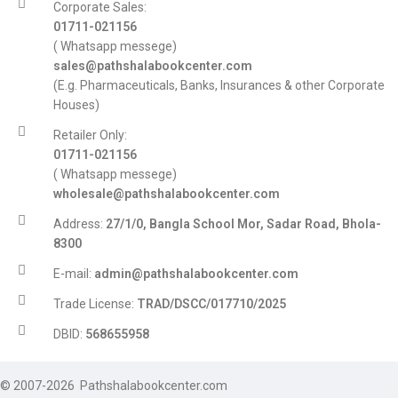
Corporate Sales:
01711-021156
( Whatsapp messege)
sales@pathshalabookcenter.com
(E.g. Pharmaceuticals, Banks, Insurances & other Corporate
Houses)
Retailer Only:
01711-021156
( Whatsapp messege)
wholesale@pathshalabookcenter.com
Address:
27/1/0, Bangla School Mor, Sadar Road, Bhola-
8300
E-mail:
admin@pathshalabookcenter.com
Trade License:
TRAD/DSCC/017710/2025
DBID:
568655958
© 2007-2026 Pathshalabookcenter.com