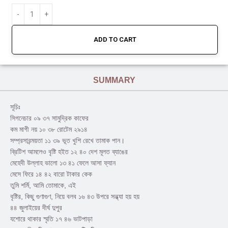
ADD TO CART
SUMMARY
সূচিঃ
সিগনেচার ০৯ ৩৭ সামুদ্রিক কাফের
কম মাগী নয় ১০ ৩৮ রোটেম ২৯১৪
সম্প্রসারন্ময়তা ১১ ৩৯ ভূত খুশি রেখে তামাক পান।
ব্রিটিশ আমলেও বৃষ্টি হইত ১২ ৪০ দেশ মূলত ব্যাঙের
মেহেদী উল্লাহ ভালো ১৩ ৪১ ফেলে আসা ফ্যান
মেসে ফিরে ১৪ ৪২ বারো টাকার কেক
তুমি শর্মি, আমি তোমাকে, এই
বৃষ্টির, কিছু গুণাগুণ, নিয়ে বলব ১৬ ৪৩ উপরে সন্ধ্যা হয় হয়
৪৪ জুলাইয়ের দীর্ঘ দুপুর
যশোরে থাকার স্মৃতি ১৭ ৪৬ ভাটপাড়া