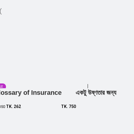
LE
lossary of Insurance
একটু উষ্ণতার জন্য
Add to cart
Add to cart
TK.
262
TK.
750
350