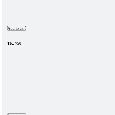
Add to cart
TK.
750