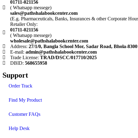
01711-021156
( Whatsapp messege)
sales@pathshalabookcenter.com
(E.g. Pharmaceuticals, Banks, Insurances & other Corporate Hou
Retailer Only:
01711-021156
( Whatsapp messege)
wholesale@pathshalabookcenter.com
Address:
27/1/0, Bangla School Mor, Sadar Road, Bhola-8300
E-mail:
admin@pathshalabookcenter.com
Trade License:
TRAD/DSCC/017710/2025
DBID:
568655958
Support
Order Track
Find My Product
Customer FAQs
Help Desk