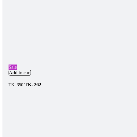
Sale
Add to cart
TK.
262
TK.
350