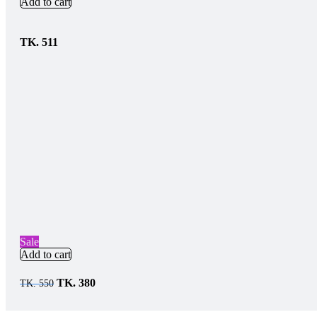
Add to cart
TK.
511
Sale
Add to cart
TK.
380
TK.
550